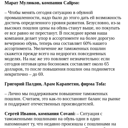
Марат Мулюков, компания Calipso:
– Чтобы менять сегодня ситуацию в обувной
промышленности, надо было до этого дать ей возможность
достичь определенного уровня развития. Безусловно, из-за
высоких пошлин цены на обувь станут выше, но покупать
ее все равно не перестанут. В последнее время наша
компания делает упор в ассортименте на более дорогую
вечернюю обувь, теперь она составляет 60% нашего
ассортимента. Увеличение же таможенных пошлин
скажется прежде всего на недорогих повседневных
моделях. На нас же это повлияет незначительно: если
сегодня оптовая цена босоножек составляет около 65
долларов, то после повышения пошлин она поднимется
некритично – до 69.
Григорий Палдин, Арам Карапетян, фирма Tofa:
– Лично мы поддерживаем повышение таможенных
пошлин. Считаем, это как-то восстановит баланс на рынке
и поддержит отечественных производителей.
Сергей Иванов, компания Covani:
– Ситуация с
таможенными пошлинами на обувь один в один
напоминают ту, что недавно произошла с пошлинами на