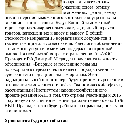
товаров для всех стран-
участниц союза, отмену
таможенных границ между
ними и перенос таможенного контроля с внутренних на
внешние границы союза. Будут Единый таможенный
тариф, единая товарная номенклатура, единый перечень
товаров, запрещенных к ввозу и вывозу. В общей
сложности набирается 15 нормативных документов и
тысячи позиций для согласования. Идеология объединения
– взаимные уступки, взаимная поддержка и огромный
рынок. На ноябрьской встрече стран-членов ЕврАзЭС
Президент РФ Дмитрий Медведев подчеркнул важность
объединения: «Впервые за последние годы мы
договорились передать часть нашего государственного
суверенитета наднациональным органам. Этот
наднациональный орган теперь будет принимать решение в
отношении таможенного тарифа». Экономический эффект,
рассчитанный Институтом народнохозяйственного
проектирования РАН, в том, что страны-участницы к 2015
году получат за счет интеграции дополнительно около 15%
ВВП. Правда, как это будет работать на практике, пока мало
кто понимает.
Хронология будущих событий