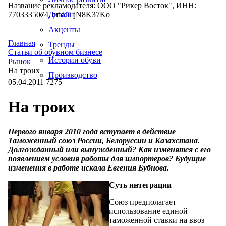
Название рекламодателя: ООО "Рикер Восток", ИНН:
7703335074, erid: LjN8K37Ko
Дизайн
Акценты
Главная
Тренды
Статьи об обувном бизнесе
Истории обуви
Рынок
На троих
Производство
05.04.2011
7275
На троих
Первого января 2010 года вступает в действие
Таможенный союз России, Белоруссии и Казахстана.
Долгожданный или вынужденный? Как изменятся с его
появлением условия работы для импортеров? Будущие
изменения в работе искала Евгения Бубнова
.
Суть интеграции
Союз предполагает
использование единой
таможенной ставки на ввоз