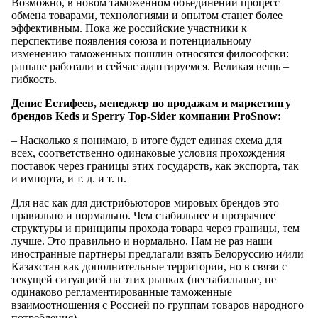
Возможно, в новом таможенном объединении процесс
обмена товарами, технологиями и опытом станет более
эффективным. Пока же российские участники к
перспективе появления союза и потенциальному
изменению таможенных пошлин относятся философски:
раньше работали и сейчас адаптируемся. Великая вещь –
гибкость.
Денис Естифеев, менеджер по продажам и маркетингу
брендов Keds и Sperry Top-Sider компании ProSnow:
– Насколько я понимаю, в итоге будет единая схема для
всех, соответственно одинаковые условия прохождения
поставок через границы этих государств, как экспорта, так
и импорта, и т. д. и т. п.
Для нас как для дистрибьюторов мировых брендов это
правильно и нормально. Чем стабильнее и прозрачнее
структуры и принципы прохода товара через границы, тем
лучше. Это правильно и нормально. Нам не раз наши
иностранные партнеры предлагали взять Белоруссию и/или
Казахстан как дополнительные территории, но в связи с
текущей ситуацией на этих рынках (нестабильные, не
одинаково регламентированные таможенные
взаимоотношения с Россией по группам товаров народного
потребления)