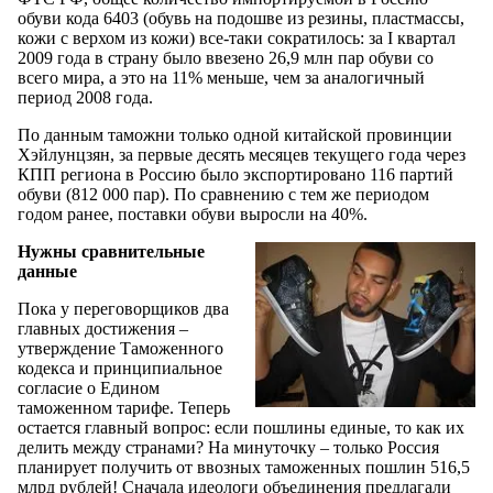
обуви кода 6403 (обувь на подошве из резины, пластмассы,
кожи с верхом из кожи) все-таки сократилось: за I квартал
2009 года в страну было ввезено 26,9 млн пар обуви со
всего мира, а это на 11% меньше, чем за аналогичный
период 2008 года.
По данным таможни только одной китайской провинции
Хэйлунцзян, за первые десять месяцев текущего года через
КПП региона в Россию было экспортировано 116 партий
обуви (812 000 пар). По сравнению с тем же периодом
годом ранее, поставки обуви выросли на 40%.
Нужны сравнительные
данные
Пока у переговорщиков два
главных достижения –
утверждение Таможенного
кодекса и принципиальное
согласие о Едином
таможенном тарифе. Теперь
остается главный вопрос: если пошлины единые, то как их
делить между странами? На минуточку – только Россия
планирует получить от ввозных таможенных пошлин 516,5
млрд рублей! Сначала идеологи объединения предлагали