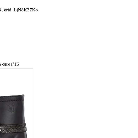
, erid: LjN8K37Ko
ь-зима’16