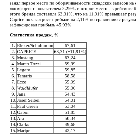
занял первое место по оборачиваемости складских запасов на
«комфорт» с показателем 3,29%, и второе место - в рейтинге
этого бренда составила 63,31%, что на 11,91% превышает резу
Caprice показал рост прибыли на 2,11% по сравнению с резуль
зафиксировал прибыль 45,93%.
Статистика продаж, %
1.
Rieker/Schuhunion
67,61
2.
CAPRICE
63,31 (+11,91%)
3.
Mustang
63,24
4.
Marco Tozzi
59,99
5.
Legero
59,85
6.
Tamaris
58,58
7.
Ecco
55,09
8.
Waldläufer
55,06
9.
Jana
54,43
10.
Josef Seibel
54,01
11.
Paul Green
53,04
12.
Gabor
51,85
13.
Ara
50,34
14.
Clarks
49,68
15.
Maripe
42,17