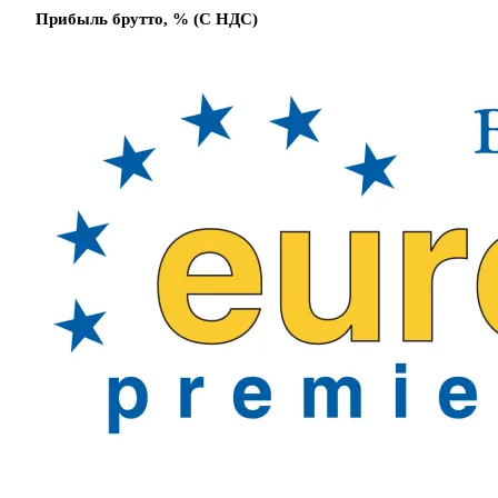
Прибыль брутто, % (С НДС)