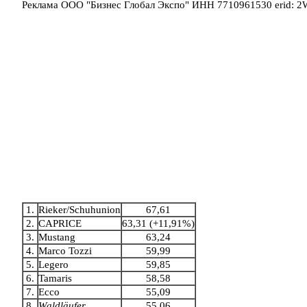
Реклама ООО "Бизнес Глобал Экспо" ИНН 7710961530 erid: 
1.
Rieker/Schuhunion
67,61
2.
CAPRICE
63,31 (+11,91%)
3.
Mustang
63,24
4.
Marco Tozzi
59,99
5.
Legero
59,85
6.
Tamaris
58,58
7.
Ecco
55,09
8.
Waldläufer
55,06