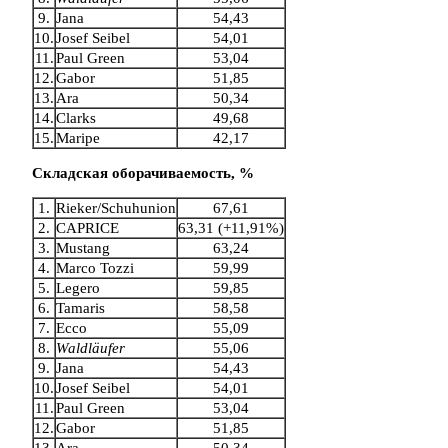
9.
Jana
54,43
10.
Josef Seibel
54,01
11.
Paul Green
53,04
12.
Gabor
51,85
13.
Ara
50,34
14.
Clarks
49,68
15.
Maripe
42,17
Складская оборачиваемость,
%
1.
Rieker/Schuhunion
67,61
2.
CAPRICE
63,31 (+11,91%)
3.
Mustang
63,24
4.
Marco Tozzi
59,99
5.
Legero
59,85
6.
Tamaris
58,58
7.
Ecco
55,09
8.
Waldläufer
55,06
9.
Jana
54,43
10.
Josef Seibel
54,01
11.
Paul Green
53,04
12.
Gabor
51,85
13.
Ara
50,34