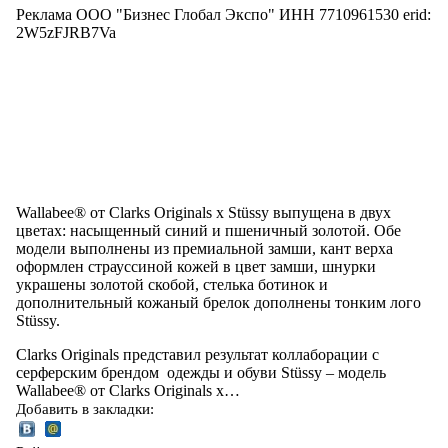
Реклама ООО "Бизнес Глобал Экспо" ИНН 7710961530 erid:
2W5zFJRB7Va
Wallabee® от Clarks Originals х Stüssy выпущена в двух
цветах: насыщенный синий и пшеничный золотой. Обе
модели выполнены из премиальной замши, кант верха
оформлен страуссиной кожей в цвет замши, шнурки
украшены золотой скобой, стелька ботинок и
дополнительный кожаный брелок дополнены тонким лого
Stüssy.
Clarks Originals представил результат коллаборации с
серферским брендом одежды и обуви Stüssy – модель
Wallabee® от Clarks Originals х…
Добавить в закладки: