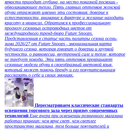
яркости приходит глубина, на место показной роскоши -
обволакивающее тепло. Пять главных оттенков женской
обуви отражают именно эти состояния: доверие к
естественности, внимание к фактуре и желание находить
красоту в нюансах. Обратимся к профессиональному
прогнозу сезонных остромодных цветов от
международного тренд-бюро Future Snoops.
Представленная в статье часть палитры сезона осень-
зима 2026/27 от Future Snoops - эмоциональная карта
будущего сезона, которая говорит о доверии и хрупкой
честности, о равновесии, внутренней силе и тепле, которое
не требует повода. Эти пять оттенков превращают
сезонные модели обуви в своеобразный цветовой язык,
который может помочь бренду и его покупательницам
рассказать о себе и своих эмоциях.
Пересматриваем классические стандарты
освещения торгового зала через призму современных
технологий
Еще вчера при освещении розничного магазина
работал принцип: чем ярче свет, чем светлее
пространство магазина, тем больше покупателей и