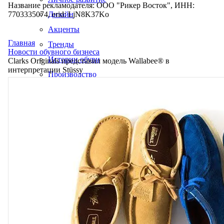
Название рекламодателя: ООО "Рикер Восток", ИНН:
7703335074, erid: LjN8K37Ko
Дизайн
Акценты
Главная
Тренды
Новости обувного бизнеса
Истории обуви
Clarks Originals представил модель Wallabee® в
интерпретации Stüssy
Производство