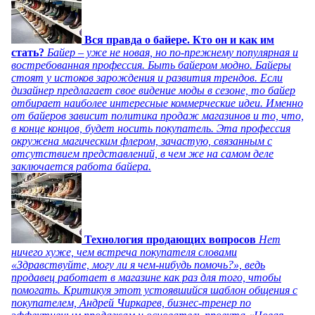
Вся правда о байере. Кто он и как им
стать?
Байер – уже не новая, но по-прежнему популярная и
востребованная профессия. Быть байером модно. Байеры
стоят у истоков зарождения и развития трендов. Если
дизайнер предлагает свое видение моды в сезоне, то байер
отбирает наиболее интересные коммерческие идеи. Именно
от байеров зависит политика продаж магазинов и то, что,
в конце концов, будет носить покупатель. Эта профессия
окружена магическим флером, зачастую, связанным с
отсутствием представлений, в чем же на самом деле
заключается работа байера.
Технология продающих вопросов
Нет
ничего хуже, чем встреча покупателя словами
«Здравствуйте, могу ли я чем-нибудь помочь?», ведь
продавец работает в магазине как раз для того, чтобы
помогать. Критикуя этот устоявшийся шаблон общения с
покупателем, Андрей Чиркарев, бизнес-тренер по