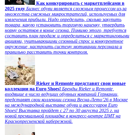
Как конкурировать с маркетплейсами в
2025 году
Бизнес обуви является сложным процессом из-за
множества смежных микростратегий, используемых для
извлечения прибыли. Надо определить, сколько закупить
товара, какую установить торговую наценку, утвердить
норму остатков в конце сезона. Помимо этого, требуется
составить план продаж и определиться с маркетинговыми
акциями, учитывающими сезонный спрос и конкурентное
окружение, настроить систему мотивации персонала и
правильно расставить точки контроля.
Rieker и Remonte представят свои новые
коллекции на Euro Shoes!
Бренды Rieker и Remonte,
входящие в число ведущих обувных компаний Германии,
представят свои коллекции сезона Весна-Лето’26 в Москве
на международной выставке обуви и аксессуаров Euro
Shoes! Выставка пройдет c 27 по 30 августа 2025 г. на
новой премиальной площадке в конгресс-центре ЦМТ на
Краснопресненской набережной.