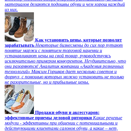
материалов делаются подошвы обуви и чем хорош каждый
из них.
Как установить цены, которые позволят
зарабатывать
Некоторые бизнесмены до сих пор путают
понятие маржи с понятием торговой наценки и
устанавливают цены на свой товар, руководствуясь
исключительно примером конкурентов. Неудивительно, что
они разоряются! Аналитик компании «Академия розничных
технологий» Максим Горшков дает несколько советов и
формул, с помощью которых можно установить не только
не разорительные, но и прибыльные цены.
Продажи обуви и аксессуаров:
эффективные приемы деловой риторики
Какие речевые
модули - эффективны при общении с потенциальными и
действующими клиентами салонов обуви, а какие – нет,