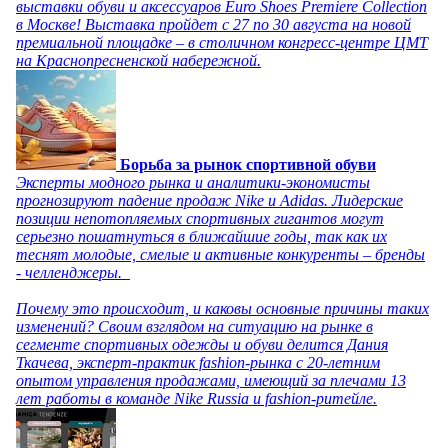
выставки обуви и аксессуаров Euro Shoes Premiere Collection
в Москве! Выставка пройдет с 27 по 30 августа на новой
премиальной площадке – в столичном конгресс-центре ЦМТ
на Краснопресненской набережной.
Борьба за рынок спортивной обуви
Эксперты модного рынка и аналитики-экономисты
прогнозируют падение продаж Nike и Adidas. Лидерские
позиции непотопляемых спортивных гигантов могут
серьезно пошатнуться в ближайшие годы, так как их
теснят молодые, смелые и активные конкуренты – бренды
- челленджеры.
Почему это происходит, и каковы основные причины таких
изменений? Своим взглядом на ситуацию на рынке в
сегменте спортивных одежды и обуви делится Дания
Ткачева, эксперт-практик fashion-рынка с 20-летним
опытом управления продажами, имеющий за плечами 13
лет работы в команде Nike Russia и fashion-ритейле.