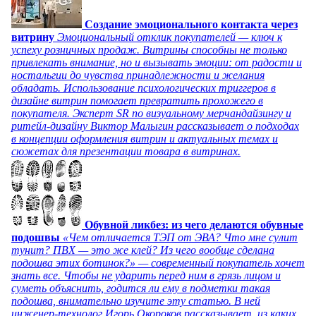
Создание эмоционального контакта через
витрину
Эмоциональный отклик покупателей — ключ к
успеху розничных продаж. Витрины способны не только
привлекать внимание, но и вызывать эмоции: от радости и
ностальгии до чувства принадлежности и желания
обладать. Использование психологических триггеров в
дизайне витрин помогает превратить прохожего в
покупателя. Эксперт SR по визуальному мерчандайзингу и
ритейл-дизайну Виктор Малыгин рассказывает о подходах
в концепции оформления витрин и актуальных темах и
сюжетах для презентации товара в витринах.
Обувной ликбез: из чего делаются обувные
подошвы
«Чем отличается ТЭП от ЭВА? Что мне сулит
тунит? ПВХ — это же клей? Из чего вообще сделана
подошва этих ботинок?» — современный покупатель хочет
знать все. Чтобы не ударить перед ним в грязь лицом и
суметь объяснить, годится ли ему в подметки такая
подошва, внимательно изучите эту статью. В ней
инженер-технолог Игорь Окороков рассказывает, из каких