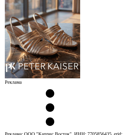
соответствует сегодняшнему тренду на
сникерины (гибридный вариант балеток и
кроссовок обтекаемой формы и с тонкой подошвой).
Но в модели Miu Miu Bubble присутствует еще и…
05.08.2026
2783
Реклама
Реклама: ООО "Каприс Восток", ИНН: 7705856435, erid: