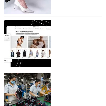
половину из них (494) прислали дизайнеры,
коллекции которых не были представлены в…
07.08.2026
593
BALLINA представит свои новинки на Euro
Shoes
Компания BALLINA Guangzhou Lihuang Footwear
Co., Ltd., основанная в 2011 году и расположенная в
Гуанчжоу, столице моды Китая, является
профессиональной обувной компанией,
объединяющей разработку, производство и…
07.08.2026
449
На платформе Lamoda - новый раздел и
условия продвижения локальных
дизайнерских марок
Российский маркетплейс Lamoda решил обновить
раздел для продажи продукции локальных