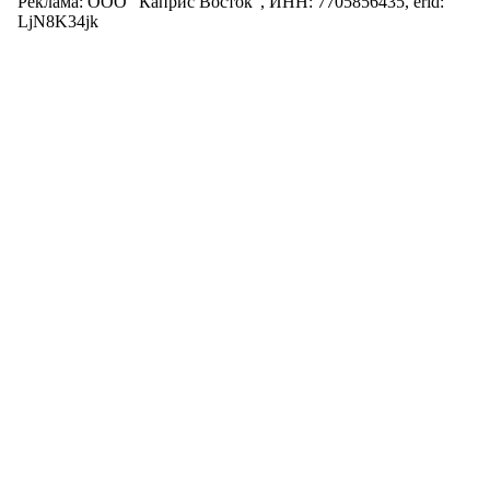
Реклама: ООО "Каприс Восток", ИНН: 7705856435, erid:
LjN8K34jk