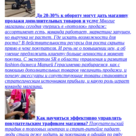
До 20-30% к обороту могут дать магазину
продажи дополнительных товаров и услуг
Многие
магазины сегодня уперлись в «потолок» продаж:
ассортимент есть, команда работает, маркетинг запущен,
но выручка не растет. Где искать возможности для
роста? В действительности ресурсы для роста скрыты
прямо в чеке покупателя. И речь не о повышении цен, а об
умение предложить клиенту больше ценности в момент
покупки. С экспертом SR в области управления и развития
fashion-бизнеса Марией Герасименко разбираемся, как с
помощью дополнительных товаров увеличить продажи, и
почему аксессуары и сопутствующие товары становятся
стратегическим источником прибыли, и какую роль играет
команда магазина.
Как научиться эффективно управлять
покупательским трафиком магазина?
Покупательский
трафик в торговых центрах и стрит-ритейле падает,
люди стали реже ходить за покупками в офлайн по ряду