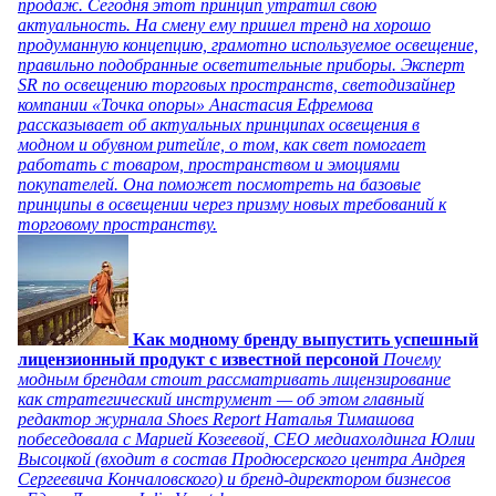
продаж. Сегодня этот принцип утратил свою
актуальность. На смену ему пришел тренд на хорошо
продуманную концепцию, грамотно используемое освещение,
правильно подобранные осветительные приборы. Эксперт
SR по освещению торговых пространств, светодизайнер
компании «Точка опоры» Анастасия Ефремова
рассказывает об актуальных принципах освещения в
модном и обувном ритейле, о том, как свет помогает
работать с товаром, пространством и эмоциями
покупателей. Она поможет посмотреть на базовые
принципы в освещении через призму новых требований к
торговому пространству.
Как модному бренду выпустить успешный
лицензионный продукт с известной персоной
Почему
модным брендам стоит рассматривать лицензирование
как стратегический инструмент — об этом главный
редактор журнала Shoes Report Наталья Тимашова
побеседовала с Марией Козеевой, СЕО медиахолдинга Юлии
Высоцкой (входит в состав Продюсерского центра Андрея
Сергеевича Кончаловского) и бренд-директором бизнесов