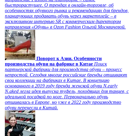
быстрорастущее. О трендах в онлайн-торговле, об
особенностях обувного рынка и рекомендациях для брендов,
планирующих продавать обувь через маркетплейс – в
эксклюзивном интервью SR с коммерческим директором
направления «Обувь» в Ozon Fashion Ольгой Москвичевой.
Поворот к Азии. Особенности
производства обуви на фабрике в Китае
Поиск
партнерской фабрики для производства обуви – процесс
непростой. Сегодня многие российские бренды отшивают
свои коллекции на фабриках в Китае. В концепцию
основанного в 2019 году бренда женской обуви N.early
N.aked легла идея выпуска туфель, походящих для танцев, с
идеальной посадкой по ноге. Первоначально обувь
отшивалась в Европе, но уже в 2022 году производство
обуви перенесли в Китай.