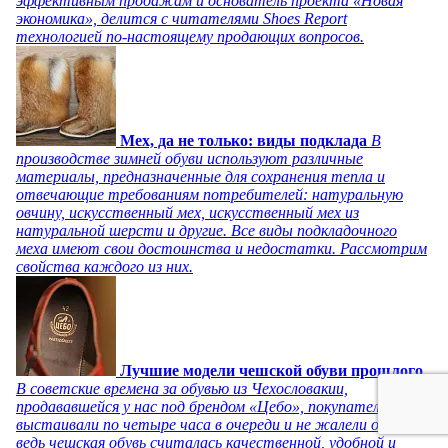
эффективным продажам и основатель проекта «Новая
экономика», делится с читателями Shoes Report
технологией по-настоящему продающих вопросов.
Мех, да не только: виды подклада
В
производстве зимней обуви используют различные
материалы, предназначенные для сохранения тепла и
отвечающие требованиям потребителей: натуральную
овчину, искусственный мех, искусственный мех из
натуральной шерсти и другие. Все виды подкладочного
меха имеют свои достоинства и недостатки. Рассмотрим
свойства каждого из них.
Лучшие модели чешской обуви прошлого
В советские времена за обувью из Чехословакии,
продававшейся у нас под брендом «Цебо», покупатели
выстаивали по четыре часа в очереди и не жалели об этом,
ведь чешская обувь считалась качественной, удобной и