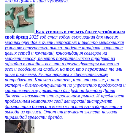
«Едим Дома» и Julia Vysotskaya.
Как усилить и сделать более устойчивым
свой бренд
2025 год стал годом выживания для многих
модных брендов в очень непростых и быстро меняющихся
условиях перегретого рынка: падение трафика, закрытие
целых сетей и компаний, консолидация селлеров на
маркетплейсах, переток покупательского трафика из
офлайна в онлайн – все эти и другие факторы влияли на
всех и особенно на слабых, на тех, кто переживал те или
иные проблемы. Рынок перешел к сберегательному
потреблению. Кто-то считает, что это кризис, а наш
эксперт - бизнес-консультант по управлению продажами и
стратегическому развитию для fashion-брендов Дания
Ткачева – называет это взрослением рынка. И предлагает
проблемным компаниям свой авторский инструмент
диагностики бизнеса и возможностей его оздоровления и
выхода из кризиса. Этот инструмент эксперт назвала
пирамидой зрелости бренда.