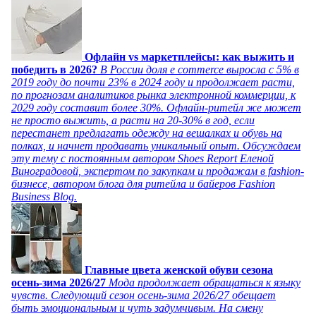
Офлайн vs маркетплейсы: как выжить и
победить в 2026?
В России доля e commerce выросла с 5% в
2019 году до почти 23% в 2024 году и продолжает расти,
по прогнозам аналитиков рынка электронной коммерции, к
2029 году составит более 30%. Офлайн-ритейл же может
не просто выжить, а расти на 20-30% в год, если
перестанет предлагать одежду на вешалках и обувь на
полках, и начнет продавать уникальный опыт. Обсуждаем
эту тему с постоянным автором Shoes Report Еленой
Виноградовой, экспертом по закупкам и продажам в fashion-
бизнесе, автором блога для ритейла и байеров Fashion
Business Blog.
Главные цвета женской обуви сезона
осень-зима 2026/27
Мода продолжает обращаться к языку
чувств. Следующий сезон осень-зима 2026/27 обещает
быть эмоциональным и чуть задумчивым. На смену