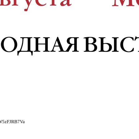
2W5zFJRB7Va