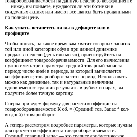
товарооборачиваемости на данную неделю (о коэффициенте
— ниже), вы поймете, нуждаются ли эти ботинки в
скидочных акциях или имеют все шансы быть проданными
по полной цене.
Как узнать, останетесь ли вы в дефиците или в
профиците
Чтобы понять, на какое время вам хватит товарных запасов
той или иной категории обуви при данной динамике
продаж за неделю (день или месяц), ориентируйтесь на
коэффициент товарооборачиваемости. Для его вычисления
нужно иметь три параметра: средний товарный запас за
период; число дней в периоде, за который вычисляется
коэффициент; товарооборот за этот период. Использовать
можно как денежные, так и натуральные величины
одновременно: сравнив результаты в рублях и парах, вы
получите более точную картину.
Сперва приведем формулу для расчета коэффициента
товарооборачиваемости: К об. = (Средний тов. Запас * кол-
во дней) / товарооборот
А теперь рассмотрим подробнее параметры, которые нужны
для просчета коэффициента товарооборачиваемости.
Средний товарный запас — это среднее арифметическое