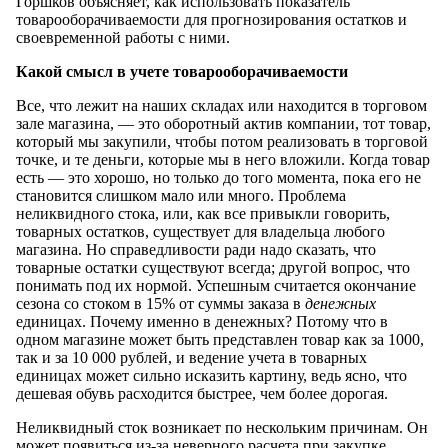
Горшков объясняет, как использовать показатель
товарооборачиваемости для прогнозирования остатков и
своевременной работы с ними.
Какой смысл в учете товарооборачиваемости
Все, что лежит на наших складах или находится в торговом
зале магазина, — это оборотный актив компании, тот товар,
который мы закупили, чтобы потом реализовать в торговой
точке, и те деньги, которые мы в него вложили. Когда товар
есть — это хорошо, но только до того момента, пока его не
становится слишком мало или много. Проблема
неликвидного стока, или, как все привыкли говорить,
товарных остатков, существует для владельца любого
магазина. Но справедливости ради надо сказать, что
товарные остатки существуют всегда; другой вопрос, что
понимать под их нормой. Успешным считается окончание
сезона со стоком в 15% от суммы заказа в
денежных
единицах. Почему именно в денежных? Потому что в
одном магазине может быть представлен товар как за 1000,
так и за 10 000 рублей, и ведение учета в товарных
единицах может сильно исказить картину, ведь ясно, что
дешевая обувь расходится быстрее, чем более дорогая.
Неликвидный сток возникает по нескольким причинам. Он
может появиться из-за неверного расчета при закупке,