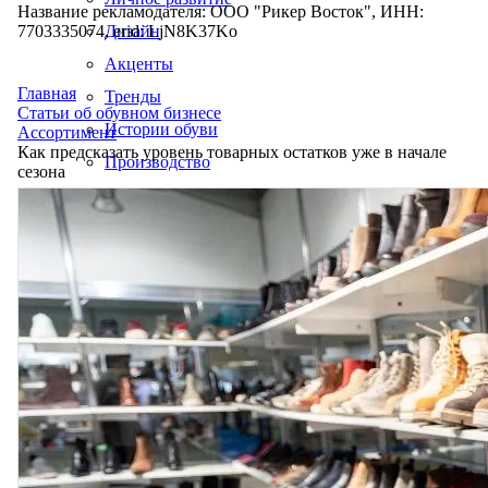
Название рекламодателя: ООО "Рикер Восток", ИНН:
7703335074, erid: LjN8K37Ko
Дизайн
Акценты
Главная
Тренды
Статьи об обувном бизнесе
Истории обуви
Ассортимент
Как предсказать уровень товарных остатков уже в начале
Производство
сезона