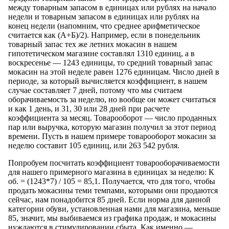
между товарным запасом в единицах или рублях на начало
недели и товарным запасом в единицах или рублях на
конец недели (напомним, что среднее арифметическое
считается как (А+Б)/2). Например, если в понедельник
товарный запас тех же летних мокасин в нашем
гипотетическом магазине составлял 1310 единиц, а в
воскресенье — 1243 единицы, то средний товарный запас
мокасин на этой неделе равен 1276 единицам. Число дней в
периоде, за который вычисляется коэффициент, в нашем
случае составляет 7 дней, потому что мы считаем
оборачиваемость за неделю, но вообще он может считаться
и как 1 день, и 31, 30 или 28 дней при расчете
коэффициента за месяц. Товарооборот — число проданных
пар или выручка, которую магазин получил за этот период
времени. Пусть в нашем примере товарооборот мокасин за
неделю составит 105 единиц, или 263 542 рубля.
Попробуем посчитать коэффициент товарооборачиваемости
для нашего примерного магазина в единицах за неделю: К
об. = (1243*7) / 105 = 85,1. Получается, что для того, чтобы
продать мокасины теми темпами, которыми они продаются
сейчас, нам понадобится 85 дней. Если норма для данной
категории обуви, установленная нами для магазина, меньше
85, значит, мы выбиваемся из графика продаж, и мокасины
нуждаются в стимулировании сбыта. Как именно —