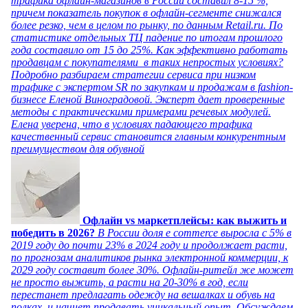
трафика офлайн-магазинов в России составил 8-15 %,
причем показатель покупок в офлайн-сегменте снижался
более резко, чем в целом по рынку, по данным Retail.ru. По
статистике отдельных ТЦ падение по итогам прошлого
года составило от 15 до 25%. Как эффективно работать
продавцам с покупателями в таких непростых условиях?
Подробно разбираем стратегии сервиса при низком
трафике с экспертом SR по закупкам и продажам в fashion-
бизнесе Еленой Виноградовой. Эксперт дает проверенные
методы с практическими примерами речевых модулей.
Елена уверена, что в условиях падающего трафика
качественный сервис становится главным конкурентным
преимуществом для обувной
Офлайн vs маркетплейсы: как выжить и
победить в 2026?
В России доля e commerce выросла с 5% в
2019 году до почти 23% в 2024 году и продолжает расти,
по прогнозам аналитиков рынка электронной коммерции, к
2029 году составит более 30%. Офлайн-ритейл же может
не просто выжить, а расти на 20-30% в год, если
перестанет предлагать одежду на вешалках и обувь на
полках, и начнет продавать уникальный опыт. Обсуждаем