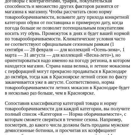
договоры с контрагентами, трафик, покупательская
способность и множество других факторов разнятся от
магазина к магазину. Чтобы рассчитать свою норму
товарооборачиваемости, возьмите дату прихода конкретной
категории обуви от поставщика и примерную дату, когда
погода больше не позволит потенциальным покупателям
носить эту обувь. Промежуток в днях и будет вашей нормой
по товарооборачиваемости. Климатические условия часто
не соответствуют официальным сезонным рамкам (1
сентября — 28 февраля — для коллекций «Осень-зима», 1
марта — 31 августа — для коллекций «Весна-лето»), но
ориентироваться надо именно на погоду региона, в котором
находится магазин. Страна наша велика, и летние мокасины
с перфорацией могут прекрасно продаваться в Краснодаре
до октября, тогда как в Красноярске летний сезон по факту
заканчивается уже в августе. Соответственно, норма
товарооборачиваемости летних мокасин в Краснодаре будет
в несколько раз больше, чем в Красноярске.
Сопоставив классификатор категорий товара и норму
товарооборачиваемости для каждой категории, вы получите
полный список «Категория — Норма оборачиваемости», с
которым сможете сверяться в течение сезона. Например,
посмотрев, до какого числа должны быть проданы мужские
демисезонные ботинки, и просчитав их коэффициент