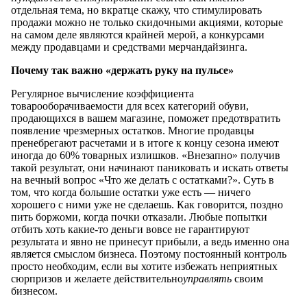
отдельная тема, но вкратце скажу, что стимулировать
продажи можно не только скидочными акциями, которые
на самом деле являются крайней мерой, а конкурсами
между продавцами и средствами мерчандайзинга.
Почему так важно «держать руку на пульсе»
Регулярное вычисление коэффициента
товарооборачиваемости для всех категорий обуви,
продающихся в вашем магазине, поможет предотвратить
появление чрезмерных остатков. Многие продавцы
пренебрегают расчетами и в итоге к концу сезона имеют
иногда до 60% товарных излишков. «Внезапно» получив
такой результат, они начинают паниковать и искать ответы
на вечный вопрос «Что же делать с остатками?». Суть в
том, что когда большие остатки уже есть — ничего
хорошего с ними уже не сделаешь. Как говорится, поздно
пить боржоми, когда почки отказали. Любые попытки
отбить хоть какие-то деньги вовсе не гарантируют
результата и явно не принесут прибыли, а ведь именно она
является смыслом бизнеса. Поэтому постоянный контроль
просто необходим, если вы хотите избежать неприятных
сюрпризов и желаете действительно
управлять
своим
бизнесом.