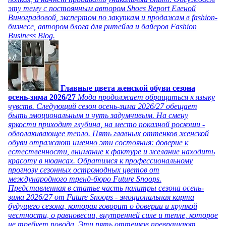
эту тему с постоянным автором Shoes Report Еленой
Виноградовой, экспертом по закупкам и продажам в fashion-
бизнесе, автором блога для ритейла и байеров Fashion
Business Blog.
Главные цвета женской обуви сезона
осень-зима 2026/27
Мода продолжает обращаться к языку
чувств. Следующий сезон осень-зима 2026/27 обещает
быть эмоциональным и чуть задумчивым. На смену
яркости приходит глубина, на место показной роскоши -
обволакивающее тепло. Пять главных оттенков женской
обуви отражают именно эти состояния: доверие к
естественности, внимание к фактуре и желание находить
красоту в нюансах. Обратимся к профессиональному
прогнозу сезонных остромодных цветов от
международного тренд-бюро Future Snoops.
Представленная в статье часть палитры сезона осень-
зима 2026/27 от Future Snoops - эмоциональная карта
будущего сезона, которая говорит о доверии и хрупкой
честности, о равновесии, внутренней силе и тепле, которое
не требует повода. Эти пять оттенков превращают