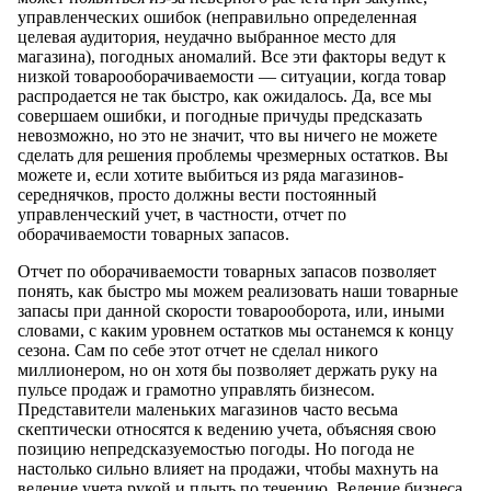
управленческих ошибок (неправильно определенная
целевая аудитория, неудачно выбранное место для
магазина), погодных аномалий. Все эти факторы ведут к
низкой товарооборачиваемости — ситуации, когда товар
распродается не так быстро, как ожидалось. Да, все мы
совершаем ошибки, и погодные причуды предсказать
невозможно, но это не значит, что вы ничего не можете
сделать для решения проблемы чрезмерных остатков. Вы
можете и, если хотите выбиться из ряда магазинов-
середнячков, просто должны вести постоянный
управленческий учет, в частности, отчет по
оборачиваемости товарных запасов.
Отчет по оборачиваемости товарных запасов позволяет
понять, как быстро мы можем реализовать наши товарные
запасы при данной скорости товарооборота, или, иными
словами, с каким уровнем остатков мы останемся к концу
сезона. Сам по себе этот отчет не сделал никого
миллионером, но он хотя бы позволяет держать руку на
пульсе продаж и грамотно управлять бизнесом.
Представители маленьких магазинов часто весьма
скептически относятся к ведению учета, объясняя свою
позицию непредсказуемостью погоды. Но погода не
настолько сильно влияет на продажи, чтобы махнуть на
ведение учета рукой и плыть по течению. Ведение бизнеса