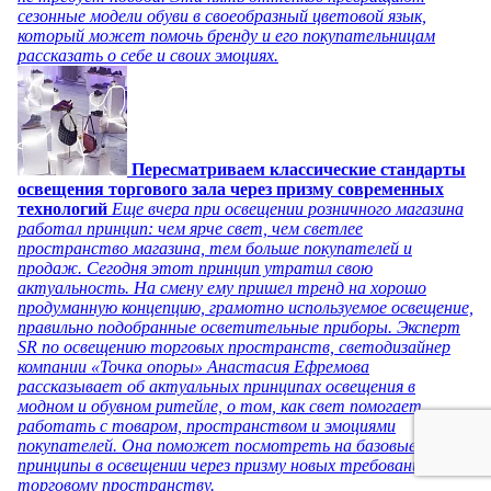
сезонные модели обуви в своеобразный цветовой язык,
который может помочь бренду и его покупательницам
рассказать о себе и своих эмоциях.
Пересматриваем классические стандарты
освещения торгового зала через призму современных
технологий
Еще вчера при освещении розничного магазина
работал принцип: чем ярче свет, чем светлее
пространство магазина, тем больше покупателей и
продаж. Сегодня этот принцип утратил свою
актуальность. На смену ему пришел тренд на хорошо
продуманную концепцию, грамотно используемое освещение,
правильно подобранные осветительные приборы. Эксперт
SR по освещению торговых пространств, светодизайнер
компании «Точка опоры» Анастасия Ефремова
рассказывает об актуальных принципах освещения в
модном и обувном ритейле, о том, как свет помогает
работать с товаром, пространством и эмоциями
покупателей. Она поможет посмотреть на базовые
принципы в освещении через призму новых требований к
торговому пространству.