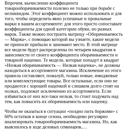
Впрочем, вычисление коэффициента
товарооборачиваемости полезно не только при борьбе с
неликвидом. Этот коэффициент можно использовать и для
того, чтобы определить явно успешные и провальные
марки в вашем ассортименте: для этого просто сопоставьте
коэффициенты для одной категории обуви, но разных
марок. Также можно построить матрицу «Оборачиваемость
— Маржа», с помощью которой вы узнаете, какие модели
не приносят прибыли и занимают место. В этой матрице
все модели будут распределены по четырем квадратам в
зависимости от своего коэффициента оборачиваемости и
товарной наценки. Те модели, которые попадут в квадрат
«Низкая оборачиваемость — Низкая наценка», не должны
находиться в ассортименте магазина. Исключение из этого
правила составляют, пожалуй, только новые, имиджевые
или комплектующие товары. Все остальные, если они не
продаются с хорошей наценкой и слишком долго стоят на
полках, подлежат исключению из ассортимента. Если
избавиться от них все-таки нельзя, то стоит подумать над
тем, как повысить их оборачиваемость или наценку.
Чтобы не оказаться в ситуации «поздно пить боржоми» с
60% остатков в конце сезона, необходимо регулярно
анализировать товарооборачиваемость магазина. Но, как
выяснилось в ходе деловых семинаров,…