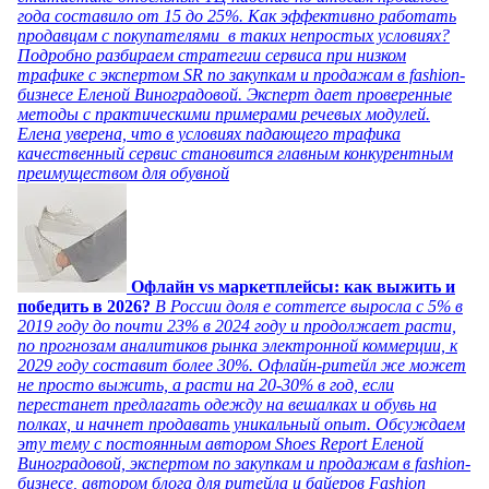
года составило от 15 до 25%. Как эффективно работать
продавцам с покупателями в таких непростых условиях?
Подробно разбираем стратегии сервиса при низком
трафике с экспертом SR по закупкам и продажам в fashion-
бизнесе Еленой Виноградовой. Эксперт дает проверенные
методы с практическими примерами речевых модулей.
Елена уверена, что в условиях падающего трафика
качественный сервис становится главным конкурентным
преимуществом для обувной
Офлайн vs маркетплейсы: как выжить и
победить в 2026?
В России доля e commerce выросла с 5% в
2019 году до почти 23% в 2024 году и продолжает расти,
по прогнозам аналитиков рынка электронной коммерции, к
2029 году составит более 30%. Офлайн-ритейл же может
не просто выжить, а расти на 20-30% в год, если
перестанет предлагать одежду на вешалках и обувь на
полках, и начнет продавать уникальный опыт. Обсуждаем
эту тему с постоянным автором Shoes Report Еленой
Виноградовой, экспертом по закупкам и продажам в fashion-
бизнесе, автором блога для ритейла и байеров Fashion