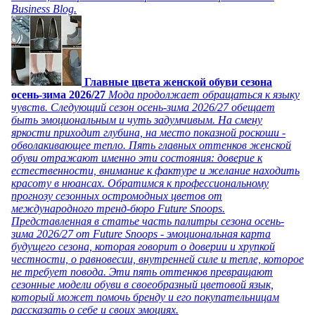
Business Blog.
Главные цвета женской обуви сезона
осень-зима 2026/27
Мода продолжает обращаться к языку
чувств. Следующий сезон осень-зима 2026/27 обещает
быть эмоциональным и чуть задумчивым. На смену
яркости приходит глубина, на место показной роскоши -
обволакивающее тепло. Пять главных оттенков женской
обуви отражают именно эти состояния: доверие к
естественности, внимание к фактуре и желание находить
красоту в нюансах. Обратимся к профессиональному
прогнозу сезонных остромодных цветов от
международного тренд-бюро Future Snoops.
Представленная в статье часть палитры сезона осень-
зима 2026/27 от Future Snoops - эмоциональная карта
будущего сезона, которая говорит о доверии и хрупкой
честности, о равновесии, внутренней силе и тепле, которое
не требует повода. Эти пять оттенков превращают
сезонные модели обуви в своеобразный цветовой язык,
который может помочь бренду и его покупательницам
рассказать о себе и своих эмоциях.