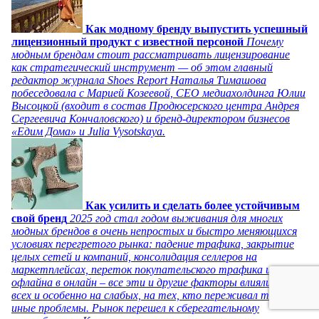
Как модному бренду выпустить успешный
лицензионный продукт с известной персоной
Почему
модным брендам стоит рассматривать лицензирование
как стратегический инструмент — об этом главный
редактор журнала Shoes Report Наталья Тимашова
побеседовала с Марией Козеевой, СЕО медиахолдинга Юлии
Высоцкой (входит в состав Продюсерского центра Андрея
Сергеевича Кончаловского) и бренд-директором бизнесов
«Едим Дома» и Julia Vysotskaya.
Как усилить и сделать более устойчивым
свой бренд
2025 год стал годом выживания для многих
модных брендов в очень непростых и быстро меняющихся
условиях перегретого рынка: падение трафика, закрытие
целых сетей и компаний, консолидация селлеров на
маркетплейсах, переток покупательского трафика из
офлайна в онлайн – все эти и другие факторы влияли на
всех и особенно на слабых, на тех, кто переживал те или
иные проблемы. Рынок перешел к сберегательному