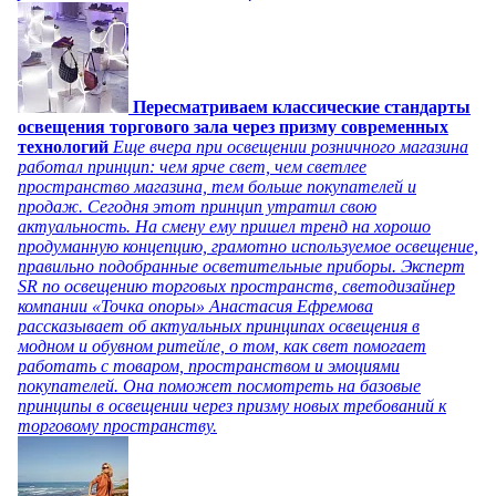
Пересматриваем классические стандарты
освещения торгового зала через призму современных
технологий
Еще вчера при освещении розничного магазина
работал принцип: чем ярче свет, чем светлее
пространство магазина, тем больше покупателей и
продаж. Сегодня этот принцип утратил свою
актуальность. На смену ему пришел тренд на хорошо
продуманную концепцию, грамотно используемое освещение,
правильно подобранные осветительные приборы. Эксперт
SR по освещению торговых пространств, светодизайнер
компании «Точка опоры» Анастасия Ефремова
рассказывает об актуальных принципах освещения в
модном и обувном ритейле, о том, как свет помогает
работать с товаром, пространством и эмоциями
покупателей. Она поможет посмотреть на базовые
принципы в освещении через призму новых требований к
торговому пространству.