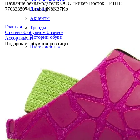
Название рекламодателя: ООО "Рикер Восток", ИНН:
7703335074, erid: LjN8K37Ko
Дизайн
Акценты
Главная
Тренды
Статьи об обувном бизнесе
Истории обуви
Ассортимент
Подарок из обувной розницы
Производство