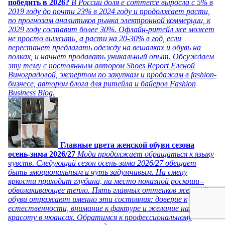
победить в 2026?
В России доля e commerce выросла с 5% в
2019 году до почти 23% в 2024 году и продолжает расти,
по прогнозам аналитиков рынка электронной коммерции, к
2029 году составит более 30%. Офлайн-ритейл же может
не просто выжить, а расти на 20-30% в год, если
перестанет предлагать одежду на вешалках и обувь на
полках, и начнет продавать уникальный опыт. Обсуждаем
эту тему с постоянным автором Shoes Report Еленой
Виноградовой, экспертом по закупкам и продажам в fashion-
бизнесе, автором блога для ритейла и байеров Fashion
Business Blog.
Главные цвета женской обуви сезона
осень-зима 2026/27
Мода продолжает обращаться к языку
чувств. Следующий сезон осень-зима 2026/27 обещает
быть эмоциональным и чуть задумчивым. На смену
яркости приходит глубина, на место показной роскоши -
обволакивающее тепло. Пять главных оттенков женской
обуви отражают именно эти состояния: доверие к
естественности, внимание к фактуре и желание находить
красоту в нюансах. Обратимся к профессиональному