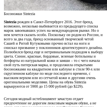
Босоножки Sintezia
Sintezia
рожден в Санкт-Петербурге 2016. Этот бренд,
возможно, несколько выбивается из предыдущего списка
марок завоевавших успех на международном рынке. Но о
нем хочется сказать особо. Поскольку он родом из России, и
всего за два года, бренд основанный творческой четой
Сашей и Ритой Кутуковыми прочно встал на ноги и
снискал призвание у поклонников архитектурного дизайна.
Полюбился бренд еще и нетривиальным подходом к выбору
цвета. Синие, красные, бордовые, зеленые ботильоны и
ботфорты из натуральной кожи и замши – то с чего начала
свой путь питерская марка, и продолжила открытыми
босоножками на квадратном или каблуке в стиле 90-х или
скругленном каблуке по моде последнего времени, с
высоким верхом или из сетчатой кожи и другими очень
оригинальными моделями. Цены на обувь Sintezia
варьируются от 5900 до 15 000 рублей (до $229).
Сегодня модный истеблишмент зачастую отдает
предпочтение не дорогим люксовым маркам обуви, а не