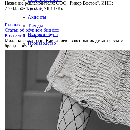
Название рекламодателя: ООО "Рикер Восток", ИНН:
7703335074, erid: LjN8K37Ko
Дизайн
Акценты
Главная
Тренды
Статьи об обувном бизнесе
Истории обуви
Компании и марки
Мода на эксклюзив. Как завоевывают рынок дизайнерские
Производство
бренды обуви