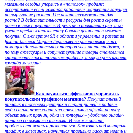
магазины сегодня уперлись в «потолок» продаж:
ассортимент есть, команда работает, маркетинг запущен,
но выручка не растет. Где искать возможности для
роста? В действительности ресурсы для роста скрыты
прямо в чеке покупателя. И речь не о повышении цен, а об
умение предложить клиенту больше ценности в момент
покупки. С экспертом SR в области управления и развития
fashion-бизнеса Марией Герасименко разбираемся, как с
помощью дополнительных товаров увеличить продажи, и
почему аксессуары и сопутствующие товары становятся
стратегическим источником прибыли, и какую роль играет
команда магазина.
Как научиться эффективно управлять
покупательским трафиком магазина?
Покупательский
трафик в торговых центрах и стрит-ритейле падает,
люди стали реже ходить за покупками в офлайн по ряду
объективных причин, одна из которых – удобство онлайн-
шопинга со всеми его плюсами. И все же офлайн
продолжает жить и развиваться. Как взять под контроль
трафик в магазинах, научиться правильно рассчитывать и