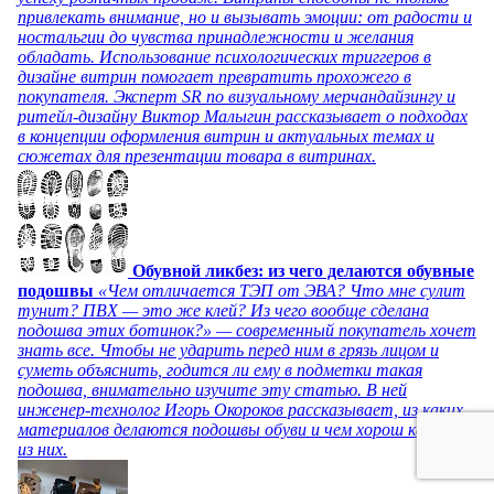
привлекать внимание, но и вызывать эмоции: от радости и
ностальгии до чувства принадлежности и желания
обладать. Использование психологических триггеров в
дизайне витрин помогает превратить прохожего в
покупателя. Эксперт SR по визуальному мерчандайзингу и
ритейл-дизайну Виктор Малыгин рассказывает о подходах
в концепции оформления витрин и актуальных темах и
сюжетах для презентации товара в витринах.
Обувной ликбез: из чего делаются обувные
подошвы
«Чем отличается ТЭП от ЭВА? Что мне сулит
тунит? ПВХ — это же клей? Из чего вообще сделана
подошва этих ботинок?» — современный покупатель хочет
знать все. Чтобы не ударить перед ним в грязь лицом и
суметь объяснить, годится ли ему в подметки такая
подошва, внимательно изучите эту статью. В ней
инженер-технолог Игорь Окороков рассказывает, из каких
материалов делаются подошвы обуви и чем хорош каждый
из них.