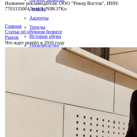
Название рекламодателя: ООО "Рикер Восток", ИНН:
7703335074, erid: LjN8K37Ko
Дизайн
Акценты
Главная
Тренды
Статьи об обувном бизнесе
Истории обуви
Рынок
Что ждет ретейл в 2016 году
Производство