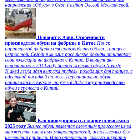
направления «Обувь» в Ozon Fashion Ольгой Москвичевой.
Поворот к Азии. Особенности
производства обуви на фабрике в Китае
Поиск
партнерской фабрики для производства обуви – процесс
непростой. Сегодня многие российские бренды отшивают
свои коллекции на фабриках в Китае. В концепцию
основанного в 2019 году бренда женской обуви N.early
N.aked легла идея выпуска туфель, походящих для танцев, с
идеальной посадкой по ноге. Первоначально обувь
отшивалась в Европе, но уже в 2022 году производство
обуви перенесли в Китай.
Как конкурировать с маркетплейсами в
2025 году
Бизнес обуви является сложным процессом из-за
множества смежных микростратегий, используемых для
извлечения прибыли. Надо определить, сколько закупить