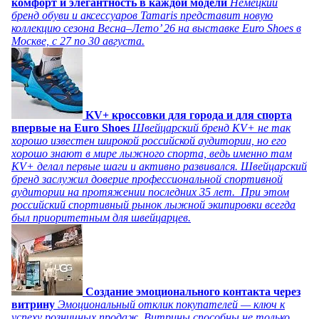
комфорт и элегантность в каждой модели
Немецкий
бренд обуви и аксессуаров Tamaris представит новую
коллекцию сезона Весна–Лето’ 26 на выставке Euro Shoes в
Москве, с 27 по 30 августа.
KV+ кроссовки для города и для спорта
впервые на Euro Shoes
Швейцарский бренд KV+ не так
хорошо известен широкой российской аудитории, но его
хорошо знают в мире лыжного спорта, ведь именно там
KV+ делал первые шаги и активно развивался. Швейцарский
бренд заслужил доверие профессиональной спортивной
аудитории на протяжении последних 35 лет. При этом
российский спортивный рынок лыжной экипировки всегда
был приоритетным для швейцарцев.
Создание эмоционального контакта через
витрину
Эмоциональный отклик покупателей — ключ к
успеху розничных продаж. Витрины способны не только