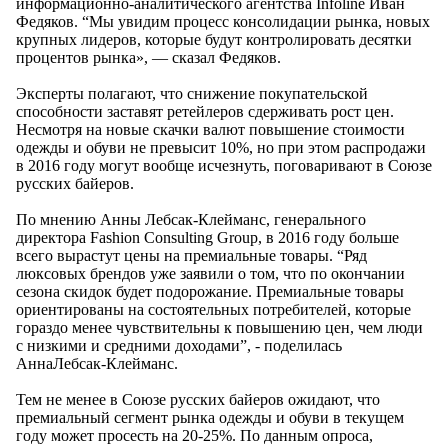
информационно-аналитического агентства Infoline Иван
Федяков. “Мы увидим процесс консолидации рынка, новых
крупных лидеров, которые будут контролировать десятки
процентов рынка», — сказал Федяков.
Эксперты полагают, что снижение покупательской
способности заставят ретейлеров сдерживать рост цен.
Несмотря на новые скачки валют повышение стоимости
одежды и обуви не превысит 10%, но при этом распродажи
в 2016 году могут вообще исчезнуть, поговаривают в Союзе
русских байеров.
По мнению Анны Лебсак-Клейманс, генерального
директора Fashion Consulting Group, в 2016 году больше
всего вырастут цены на премиальные товары. “Ряд
люксовых брендов уже заявили о том, что по окончании
сезона скидок будет подорожание. Премиальные товары
ориентированы на состоятельных потребителей, которые
гораздо менее чувствительны к повышению цен, чем люди
с низкими и средними доходами”, - поделилась
АннаЛебсак-Клейманс.
Тем не менее в Союзе русских байеров ожидают, что
премиальный сегмент рынка одежды и обуви в текущем
году может просесть на 20-25%. По данным опроса,