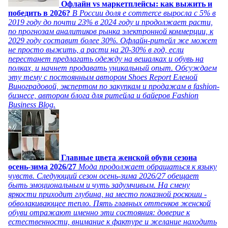
Офлайн vs маркетплейсы: как выжить и
победить в 2026?
В России доля e commerce выросла с 5% в
2019 году до почти 23% в 2024 году и продолжает расти,
по прогнозам аналитиков рынка электронной коммерции, к
2029 году составит более 30%. Офлайн-ритейл же может
не просто выжить, а расти на 20-30% в год, если
перестанет предлагать одежду на вешалках и обувь на
полках, и начнет продавать уникальный опыт. Обсуждаем
эту тему с постоянным автором Shoes Report Еленой
Виноградовой, экспертом по закупкам и продажам в fashion-
бизнесе, автором блога для ритейла и байеров Fashion
Business Blog.
Главные цвета женской обуви сезона
осень-зима 2026/27
Мода продолжает обращаться к языку
чувств. Следующий сезон осень-зима 2026/27 обещает
быть эмоциональным и чуть задумчивым. На смену
яркости приходит глубина, на место показной роскоши -
обволакивающее тепло. Пять главных оттенков женской
обуви отражают именно эти состояния: доверие к
естественности, внимание к фактуре и желание находить