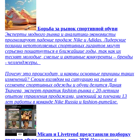
Борьба за рынок спортивной обуви
Эксперты модного рынка и аналитики-экономисты
прогнозируют падение продаж Nike и Adidas. Лидерские
позиции непотопляемых спортивных гигантов могут
серьезно пошатнуться в ближайшие годы, так как их
теснят молодые, смелые и активные конкуренты – бренды
- челленджеры.
Почему это происходит, и каковы основные причины таких
изменений? Своим взглядом на ситуацию на рынке в
сегменте спортивных одежды и обуви делится Дания
Ткачева, эксперт-практик fashion-рынка с 20-летним
опытом управления продажами, имеющий за плечами 13
лет работы в команде Nike Russia и fashion-ритейле.
Micam и Livetrend представили подборку
трендов обуви сезона весна-лето 2026
Итальянская