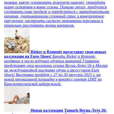
товара, какую установить торговую наценку, утвердить
норму остатков в конце сезона. Помимо этого, требуется
составить план продаж и определиться с маркетинговыми
акциями, учитывающими сезонный спрос и конкурентное
окружение, настроить систему мотивации персонала и
правильно расставить точки контроля.
Rieker и Remonte представят свои новые
коллекции на Euro Shoes!
Бренды Rieker и Remonte,
входящие в число ведущих обувных компаний Германии,
представят свои коллекции сезона Весна-Лето’26 в Москве
на международной выставке обуви и аксессуаров Euro
Shoes! Выставка пройдет c 27 по 30 августа 2025 г. на
новой премиальной площадке в конгресс-центре ЦМТ на
Краснопресненской набережной.
Новая коллекция Tamaris Весна-Лето 26: