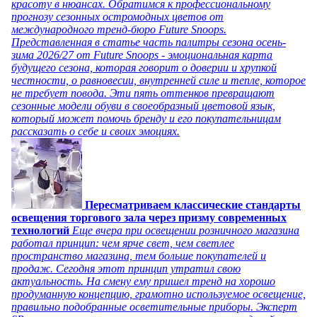
красоту в нюансах. Обратимся к профессиональному
прогнозу сезонных остромодных цветов от
международного тренд-бюро Future Snoops.
Представленная в статье часть палитры сезона осень-
зима 2026/27 от Future Snoops - эмоциональная карта
будущего сезона, которая говорит о доверии и хрупкой
честности, о равновесии, внутренней силе и тепле, которое
не требует повода. Эти пять оттенков превращают
сезонные модели обуви в своеобразный цветовой язык,
который может помочь бренду и его покупательницам
рассказать о себе и своих эмоциях.
Пересматриваем классические стандарты
освещения торгового зала через призму современных
технологий
Еще вчера при освещении розничного магазина
работал принцип: чем ярче свет, чем светлее
пространство магазина, тем больше покупателей и
продаж. Сегодня этот принцип утратил свою
актуальность. На смену ему пришел тренд на хорошо
продуманную концепцию, грамотно используемое освещение,
правильно подобранные осветительные приборы. Эксперт