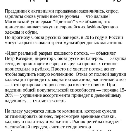
Праздники с активными продажами закончились, спрос,
зарплаты снова упали вместе рублем — что дальше?
Московский универмаг “Цветной” уже объявил, что
приостанавливает закупки европейских fashion-брендов
одежды и обуви.
По прогнозу Союза русских байеров, в 2016 году в России
могут закрыться около трети мультибрендовых магазинов.
«Идет реальный разрыв кэшевого потока, — объясняет
Петр Казарин, директор Союза русский байеров. — Закупка
сегодня происходит в евро, а выручка прошлых сезонов
происходила в рублях. Просто не хватает потока денег,
чтобы закупить новую коллекцию. Отказ от полной закупки
коллекции приводит к закрытию магазина, частичный отказ
— к отсортировке старого товара вместе с новым. При
падении общей покупательской способности — порядка 15-
20% — ухудшение ассортимента приведет к дальнейшему
падению», — считает эксперт.
На плаву удержатся лишь те компании, которые сумели
оптимизировать бизнес, пересмотрев арендные ставки,
кадровую политику и маркетинг. Рынок ретейла ожидает
масштабный передел, считает гендиректор