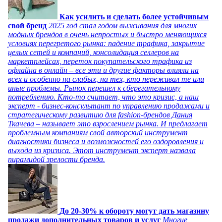
Как усилить и сделать более устойчивым
свой бренд
2025 год стал годом выживания для многих
модных брендов в очень непростых и быстро меняющихся
условиях перегретого рынка: падение трафика, закрытие
целых сетей и компаний, консолидация селлеров на
маркетплейсах, переток покупательского трафика из
офлайна в онлайн – все эти и другие факторы влияли на
всех и особенно на слабых, на тех, кто переживал те или
иные проблемы. Рынок перешел к сберегательному
потреблению. Кто-то считает, что это кризис, а наш
эксперт - бизнес-консультант по управлению продажами и
стратегическому развитию для fashion-брендов Дания
Ткачева – называет это взрослением рынка. И предлагает
проблемным компаниям свой авторский инструмент
диагностики бизнеса и возможностей его оздоровления и
выхода из кризиса. Этот инструмент эксперт назвала
пирамидой зрелости бренда.
До 20-30% к обороту могут дать магазину
продажи дополнительных товаров и услуг
Многие