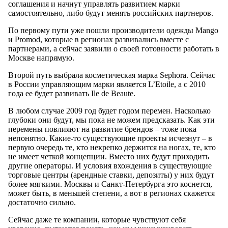
соглашения и начнут управлять развитием марки
самостоятельно, либо будут менять российских партнеров.
По первому пути уже пошли производители одежды Mango
и Promod, которые в регионах развивались вместе с
партнерами, а сейчас заявили о своей готовности работать в
Москве напрямую.
Второй путь выбрала косметическая марка Sephora. Сейчас
в России управляющим марки является L’Etoile, а с 2010
года ее будет развивать Ile de Beaute.
В любом случае 2009 год будет годом перемен. Насколько
глубоки они будут, мы пока не можем предсказать. Как эти
перемены повлияют на развитие брендов – тоже пока
непонятно. Какие-то существующие проекты исчезнут – в
первую очередь те, кто некрепко держится на ногах, те, кто
не имеет четкой концепции. Вместо них будут приходить
другие операторы. И условия вхождения в существующие
торговые центры (арендные ставки, депозиты) у них будут
более мягкими. Москвы и Санкт-Петербурга это коснется,
может быть, в меньшей степени, а вот в регионах скажется
достаточно сильно.
Сейчас даже те компании, которые чувствуют себя