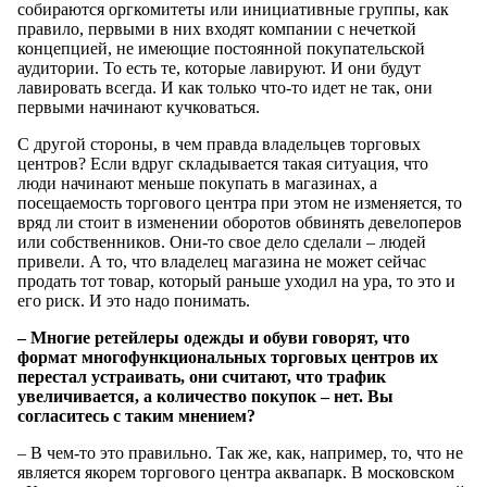
собираются оргкомитеты или инициативные группы, как
правило, первыми в них входят компании с нечеткой
концепцией, не имеющие постоянной покупательской
аудитории. То есть те, которые лавируют. И они будут
лавировать всегда. И как только что-то идет не так, они
первыми начинают кучковаться.
С другой стороны, в чем правда владельцев торговых
центров? Если вдруг складывается такая ситуация, что
люди начинают меньше покупать в магазинах, а
посещаемость торгового центра при этом не изменяется, то
вряд ли стоит в изменении оборотов обвинять девелоперов
или собственников. Они-то свое дело сделали – людей
привели. А то, что владелец магазина не может сейчас
продать тот товар, который раньше уходил на ура, то это и
его риск. И это надо понимать.
– Многие ретейлеры одежды и обуви говорят, что
формат многофункциональных торговых центров их
перестал устраивать, они считают, что трафик
увеличивается, а количество покупок – нет. Вы
согласитесь с таким мнением?
– В чем-то это правильно. Так же, как, например, то, что не
является якорем торгового центра аквапарк. В московском