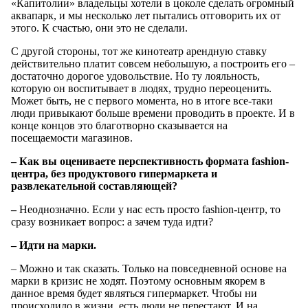
«Капитолии» владельцы хотели в цоколе сделать огромный
аквапарк, и мы несколько лет пытались отговорить их от
этого. К счастью, они это не сделали.
С другой стороны, тот же кинотеатр арендную ставку
действительно платит совсем небольшую, а построить его –
достаточно дорогое удовольствие. Но ту лояльность,
которую он воспитывает в людях, трудно переоценить.
Может быть, не с первого момента, но в итоге все-таки
люди привыкают больше времени проводить в проекте. И в
конце концов это благотворно сказывается на
посещаемости магазинов.
– Как вы оцениваете перспективность формата fashion-
центра, без продуктового гипермаркета и
развлекательной составляющей?
–
Неоднозначно. Если у нас есть просто fashion-центр, то
сразу возникает вопрос: а зачем туда идти?
– Идти на марки.
– Можно и так сказать. Только на повседневной основе на
марки в кризис не ходят. Поэтому основным якорем в
данное время будет являться гипермаркет. Чтобы ни
происходило в жизни, есть люди не перестают. И на