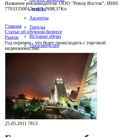
Название рекламодателя: ООО "Рикер Восток", ИНН:
7703335074, erid: LjN8K37Ko
Дизайн
Акценты
Главная
Тренды
Статьи об обувном бизнесе
Истории обуви
Рынок
Год перемен - что будет происходить с торговой
Производство
недвижимостью
25.05.2011
7813