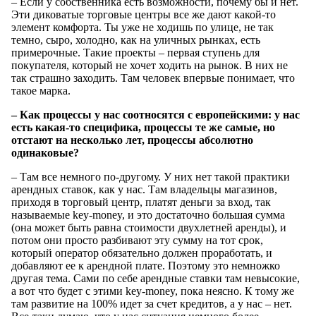
– Если у собственника есть возможности, почему бы и нет.
Эти диковатые торговые центры все же дают какой-то
элемент комфорта. Ты уже не ходишь по улице, не так
темно, сыро, холодно, как на уличных рынках, есть
примерочные. Такие проекты – первая ступень для
покупателя, который не хочет ходить на рынок. В них не
так страшно заходить. Там человек впервые понимает, что
такое марка.
– Как процессы у нас соотносятся с европейскими: у нас
есть какая-то специфика, процессы те же самые, но
отстают на несколько лет, процессы абсолютно
одинаковые?
– Там все немного по-другому. У них нет такой практики
арендных ставок, как у нас. Там владельцы магазинов,
приходя в торговый центр, платят деньги за вход, так
называемые key-money, и это достаточно большая сумма
(она может быть равна стоимости двухлетней аренды), и
потом они просто разбивают эту сумму на тот срок,
который оператор обязательно должен проработать, и
добавляют ее к арендной плате. Поэтому это немножко
другая тема. Сами по себе арендные ставки там невысокие,
а вот что будет с этими key-money, пока неясно. К тому же
там развитие на 100% идет за счет кредитов, а у нас – нет.