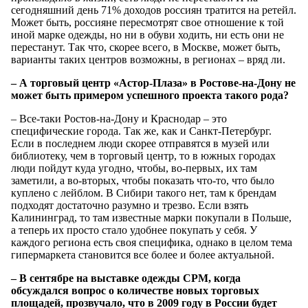
сегодняшний день 71% доходов россиян тратится на ретейл.
Может быть, россияне пересмотрят свое отношение к той
иной марке одежды, но ни в обуви ходить, ни есть они не
перестанут. Так что, скорее всего, в Москве, может быть,
варианты таких центров возможны, в регионах – вряд ли.
– А торговый центр «Астор-Плаза» в Ростове-на-Дону не
может быть примером успешного проекта такого рода?
– Все-таки Ростов-на-Дону и Краснодар – это
специфические города. Так же, как и Санкт-Петербург.
Если в последнем люди скорее отправятся в музей или
библиотеку, чем в торговый центр, то в южных городах
люди пойдут куда угодно, чтобы, во-первых, их там
заметили, а во-вторых, чтобы показать что-то, что было
куплено с лейблом. В Сибири такого нет, там к брендам
подходят достаточно разумно и трезво. Если взять
Калининград, то там известные марки покупали в Польше,
а теперь их просто стало удобнее покупать у себя. У
каждого региона есть своя специфика, однако в целом тема
гипермаркета становится все более и более актуальной.
– В сентябре на выставке одежды CPM, когда
обсуждался вопрос о количестве новых торговых
площадей, прозвучало, что в 2009 году в России будет