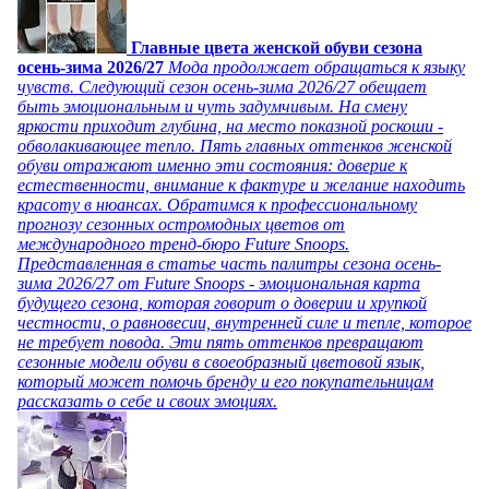
Главные цвета женской обуви сезона
осень-зима 2026/27
Мода продолжает обращаться к языку
чувств. Следующий сезон осень-зима 2026/27 обещает
быть эмоциональным и чуть задумчивым. На смену
яркости приходит глубина, на место показной роскоши -
обволакивающее тепло. Пять главных оттенков женской
обуви отражают именно эти состояния: доверие к
естественности, внимание к фактуре и желание находить
красоту в нюансах. Обратимся к профессиональному
прогнозу сезонных остромодных цветов от
международного тренд-бюро Future Snoops.
Представленная в статье часть палитры сезона осень-
зима 2026/27 от Future Snoops - эмоциональная карта
будущего сезона, которая говорит о доверии и хрупкой
честности, о равновесии, внутренней силе и тепле, которое
не требует повода. Эти пять оттенков превращают
сезонные модели обуви в своеобразный цветовой язык,
который может помочь бренду и его покупательницам
рассказать о себе и своих эмоциях.