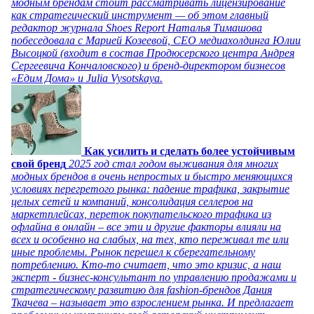
модным брендам стоит рассматривать лицензирование
как стратегический инструмент — об этом главный
редактор журнала Shoes Report Наталья Тимашова
побеседовала с Марией Козеевой, СЕО медиахолдинга Юлии
Высоцкой (входит в состав Продюсерского центра Андрея
Сергеевича Кончаловского) и бренд-директором бизнесов
«Едим Дома» и Julia Vysotskaya.
Как усилить и сделать более устойчивым
свой бренд
2025 год стал годом выживания для многих
модных брендов в очень непростых и быстро меняющихся
условиях перегретого рынка: падение трафика, закрытие
целых сетей и компаний, консолидация селлеров на
маркетплейсах, переток покупательского трафика из
офлайна в онлайн – все эти и другие факторы влияли на
всех и особенно на слабых, на тех, кто переживал те или
иные проблемы. Рынок перешел к сберегательному
потреблению. Кто-то считает, что это кризис, а наш
эксперт - бизнес-консультант по управлению продажами и
стратегическому развитию для fashion-брендов Дания
Ткачева – называет это взрослением рынка. И предлагает