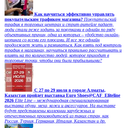
Как научиться эффективно управлять
покупательским трафиком магазина?
Покупательский
трафик в торговых центрах и стрит-ритейле падает,
люди стали реже ходить за покупками в офлайн по ряду
объективных причин, одна из которых – удобство онлайн-
шопинга со всеми его плюсами. И все же офлайн
продолжает жить и развиваться. Как взять под контроль
трафик в магазинах, научиться правильно рассчитывать и
влиять на то количество людей, которое приходит в
торговые точки, чтобы они были прибыльными?
C 27 по 29 июля в городе Алматы,
Казахстан пройдет выставка Euro Shoes@CAF_Eliteline
2026
Elite Line – международная специализированная
выставка обуви, меха, кожи и аксессуаров. На выставке
будут представлены коллекции зарубежных и
отечественных производителей из таких стран, как
Россия, Турция, Германия, Италия, Казахстан и др.