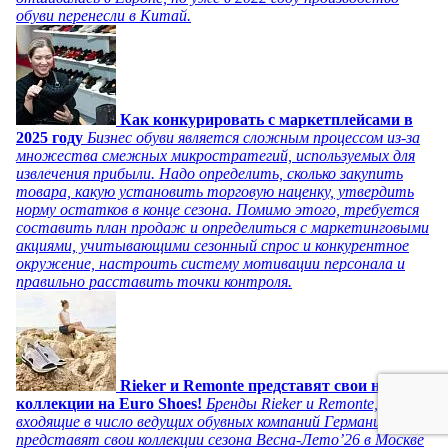
обуви перенесли в Китай.
Как конкурировать с маркетплейсами в
2025 году
Бизнес обуви является сложным процессом из-за
множества смежных микростратегий, используемых для
извлечения прибыли. Надо определить, сколько закупить
товара, какую установить торговую наценку, утвердить
норму остатков в конце сезона. Помимо этого, требуется
составить план продаж и определиться с маркетинговыми
акциями, учитывающими сезонный спрос и конкурентное
окружение, настроить систему мотивации персонала и
правильно расставить точки контроля.
Rieker и Remonte представят свои новые
коллекции на Euro Shoes!
Бренды Rieker и Remonte,
входящие в число ведущих обувных компаний Германии,
представят свои коллекции сезона Весна-Лето’26 в Москве