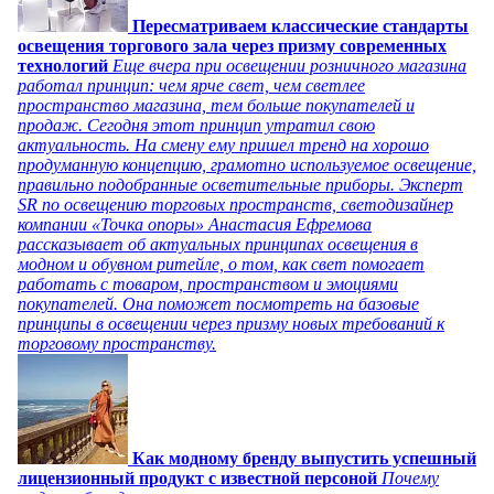
Пересматриваем классические стандарты
освещения торгового зала через призму современных
технологий
Еще вчера при освещении розничного магазина
работал принцип: чем ярче свет, чем светлее
пространство магазина, тем больше покупателей и
продаж. Сегодня этот принцип утратил свою
актуальность. На смену ему пришел тренд на хорошо
продуманную концепцию, грамотно используемое освещение,
правильно подобранные осветительные приборы. Эксперт
SR по освещению торговых пространств, светодизайнер
компании «Точка опоры» Анастасия Ефремова
рассказывает об актуальных принципах освещения в
модном и обувном ритейле, о том, как свет помогает
работать с товаром, пространством и эмоциями
покупателей. Она поможет посмотреть на базовые
принципы в освещении через призму новых требований к
торговому пространству.
Как модному бренду выпустить успешный
лицензионный продукт с известной персоной
Почему