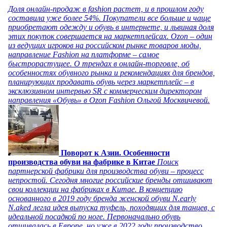
Доля онлайн-продаж в fashion растет, и в прошлом году
составила уже более 54%. Покупатели все больше и чаще
приобретают одежду и обувь в интернете, и львиная доля
этих покупок совершается на маркетплейсах. Ozon – один
из ведущих игроков на российском рынке товаров моды,
направление Fashion на платформе – самое
быстрорастущее. О трендах в онлайн-торговле, об
особенностях обувного рынка и рекомендациях для брендов,
планирующих продавать обувь через маркетплейс – в
эксклюзивном интервью SR с коммерческим директором
направления «Обувь» в Ozon Fashion Ольгой Москвичевой.
Поворот к Азии. Особенности
производства обуви на фабрике в Китае
Поиск
партнерской фабрики для производства обуви – процесс
непростой. Сегодня многие российские бренды отшивают
свои коллекции на фабриках в Китае. В концепцию
основанного в 2019 году бренда женской обуви N.early
N.aked легла идея выпуска туфель, походящих для танцев, с
идеальной посадкой по ноге. Первоначально обувь
отшивалась в Европе, но уже в 2022 году производство