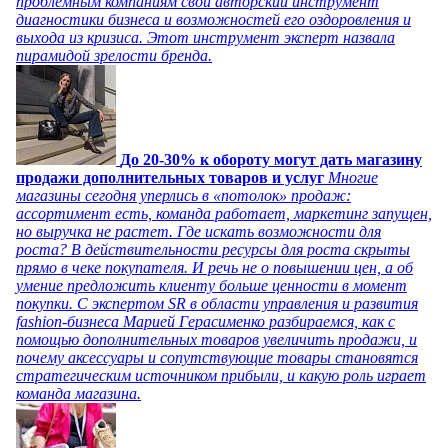
проблемным компаниям свой авторский инструмент
диагностики бизнеса и возможностей его оздоровления и
выхода из кризиса. Этот инструмент эксперт назвала
пирамидой зрелости бренда.
До 20-30% к обороту могут дать магазину
продажи дополнительных товаров и услуг
Многие
магазины сегодня уперлись в «потолок» продаж:
ассортимент есть, команда работает, маркетинг запущен,
но выручка не растет. Где искать возможности для
роста? В действительности ресурсы для роста скрыты
прямо в чеке покупателя. И речь не о повышении цен, а об
умение предложить клиенту больше ценности в момент
покупки. С экспертом SR в области управления и развития
fashion-бизнеса Марией Герасименко разбираемся, как с
помощью дополнительных товаров увеличить продажи, и
почему аксессуары и сопутствующие товары становятся
стратегическим источником прибыли, и какую роль играет
команда магазина.