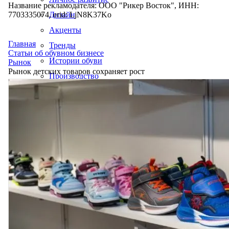
Название рекламодателя: ООО "Рикер Восток", ИНН:
7703335074, erid: LjN8K37Ko
Дизайн
Акценты
Главная
Тренды
Статьи об обувном бизнесе
Истории обуви
Рынок
Рынок детских товаров сохраняет рост
Производство