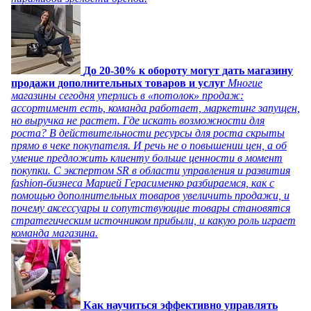
До 20-30% к обороту могут дать магазину
продажи дополнительных товаров и услуг
Многие
магазины сегодня уперлись в «потолок» продаж:
ассортимент есть, команда работает, маркетинг запущен,
но выручка не растет. Где искать возможности для
роста? В действительности ресурсы для роста скрыты
прямо в чеке покупателя. И речь не о повышении цен, а об
умение предложить клиенту больше ценности в момент
покупки. С экспертом SR в области управления и развития
fashion-бизнеса Марией Герасименко разбираемся, как с
помощью дополнительных товаров увеличить продажи, и
почему аксессуары и сопутствующие товары становятся
стратегическим источником прибыли, и какую роль играет
команда магазина.
Как научиться эффективно управлять