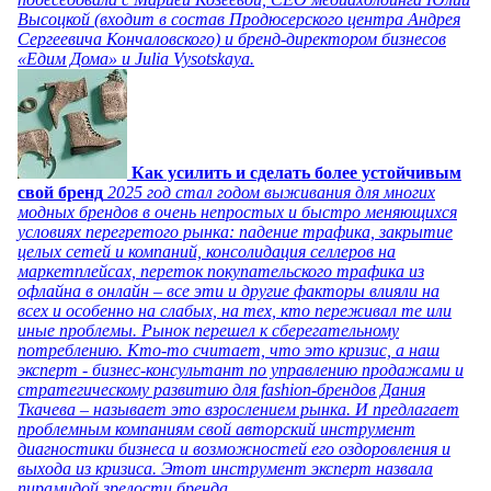
Высоцкой (входит в состав Продюсерского центра Андрея
Сергеевича Кончаловского) и бренд-директором бизнесов
«Едим Дома» и Julia Vysotskaya.
Как усилить и сделать более устойчивым
свой бренд
2025 год стал годом выживания для многих
модных брендов в очень непростых и быстро меняющихся
условиях перегретого рынка: падение трафика, закрытие
целых сетей и компаний, консолидация селлеров на
маркетплейсах, переток покупательского трафика из
офлайна в онлайн – все эти и другие факторы влияли на
всех и особенно на слабых, на тех, кто переживал те или
иные проблемы. Рынок перешел к сберегательному
потреблению. Кто-то считает, что это кризис, а наш
эксперт - бизнес-консультант по управлению продажами и
стратегическому развитию для fashion-брендов Дания
Ткачева – называет это взрослением рынка. И предлагает
проблемным компаниям свой авторский инструмент
диагностики бизнеса и возможностей его оздоровления и
выхода из кризиса. Этот инструмент эксперт назвала
пирамидой зрелости бренда.