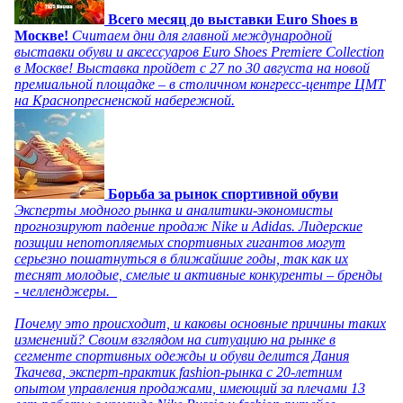
Всего месяц до выставки Euro Shoes в
Москве!
Считаем дни для главной международной
выставки обуви и аксессуаров Euro Shoes Premiere Collection
в Москве! Выставка пройдет с 27 по 30 августа на новой
премиальной площадке – в столичном конгресс-центре ЦМТ
на Краснопресненской набережной.
Борьба за рынок спортивной обуви
Эксперты модного рынка и аналитики-экономисты
прогнозируют падение продаж Nike и Adidas. Лидерские
позиции непотопляемых спортивных гигантов могут
серьезно пошатнуться в ближайшие годы, так как их
теснят молодые, смелые и активные конкуренты – бренды
- челленджеры.
Почему это происходит, и каковы основные причины таких
изменений? Своим взглядом на ситуацию на рынке в
сегменте спортивных одежды и обуви делится Дания
Ткачева, эксперт-практик fashion-рынка с 20-летним
опытом управления продажами, имеющий за плечами 13