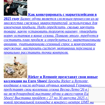
Как конкурировать с маркетплейсами в
2025 году
Бизнес обуви является сложным процессом из-за
множества смежных микростратегий, используемых для
извлечения прибыли. Надо определить, сколько закупить
товара, какую установить торговую наценку, утвердить
норму остатков в конце сезона. Помимо этого, требуется
составить план продаж и определиться с маркетинговыми
акциями, учитывающими сезонный спрос и конкурентное
окружение, настроить систему мотивации персонала и
правильно расставить точки контроля.
Rieker и Remonte представят свои новые
коллекции на Euro Shoes!
Бренды Rieker и Remonte,
входящие в число ведущих обувных компаний Германии,
представят свои коллекции сезона Весна-Лето’26 в Москве
на международной выставке обуви и аксессуаров Euro
Shoes! Выставка пройдет c 27 по 30 августа 2025 г. на
новой премиальной площадке в конгресс-центре ЦМТ на