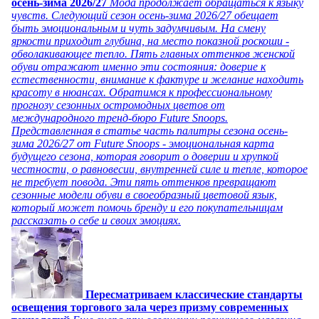
осень-зима 2026/27
Мода продолжает обращаться к языку
чувств. Следующий сезон осень-зима 2026/27 обещает
быть эмоциональным и чуть задумчивым. На смену
яркости приходит глубина, на место показной роскоши -
обволакивающее тепло. Пять главных оттенков женской
обуви отражают именно эти состояния: доверие к
естественности, внимание к фактуре и желание находить
красоту в нюансах. Обратимся к профессиональному
прогнозу сезонных остромодных цветов от
международного тренд-бюро Future Snoops.
Представленная в статье часть палитры сезона осень-
зима 2026/27 от Future Snoops - эмоциональная карта
будущего сезона, которая говорит о доверии и хрупкой
честности, о равновесии, внутренней силе и тепле, которое
не требует повода. Эти пять оттенков превращают
сезонные модели обуви в своеобразный цветовой язык,
который может помочь бренду и его покупательницам
рассказать о себе и своих эмоциях.
Пересматриваем классические стандарты
освещения торгового зала через призму современных