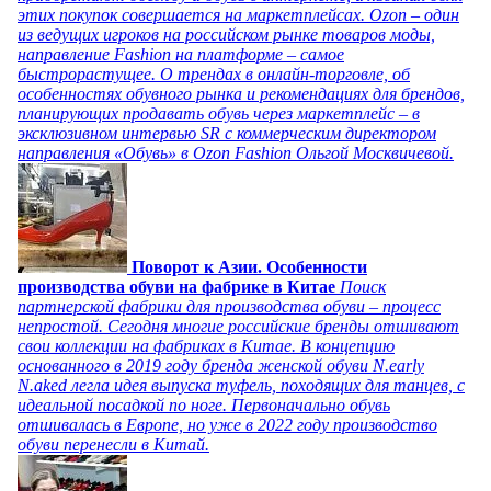
этих покупок совершается на маркетплейсах. Ozon – один
из ведущих игроков на российском рынке товаров моды,
направление Fashion на платформе – самое
быстрорастущее. О трендах в онлайн-торговле, об
особенностях обувного рынка и рекомендациях для брендов,
планирующих продавать обувь через маркетплейс – в
эксклюзивном интервью SR с коммерческим директором
направления «Обувь» в Ozon Fashion Ольгой Москвичевой.
Поворот к Азии. Особенности
производства обуви на фабрике в Китае
Поиск
партнерской фабрики для производства обуви – процесс
непростой. Сегодня многие российские бренды отшивают
свои коллекции на фабриках в Китае. В концепцию
основанного в 2019 году бренда женской обуви N.early
N.aked легла идея выпуска туфель, походящих для танцев, с
идеальной посадкой по ноге. Первоначально обувь
отшивалась в Европе, но уже в 2022 году производство
обуви перенесли в Китай.