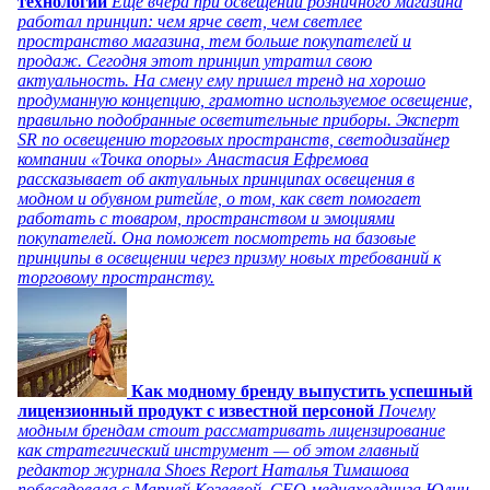
технологий
Еще вчера при освещении розничного магазина
работал принцип: чем ярче свет, чем светлее
пространство магазина, тем больше покупателей и
продаж. Сегодня этот принцип утратил свою
актуальность. На смену ему пришел тренд на хорошо
продуманную концепцию, грамотно используемое освещение,
правильно подобранные осветительные приборы. Эксперт
SR по освещению торговых пространств, светодизайнер
компании «Точка опоры» Анастасия Ефремова
рассказывает об актуальных принципах освещения в
модном и обувном ритейле, о том, как свет помогает
работать с товаром, пространством и эмоциями
покупателей. Она поможет посмотреть на базовые
принципы в освещении через призму новых требований к
торговому пространству.
Как модному бренду выпустить успешный
лицензионный продукт с известной персоной
Почему
модным брендам стоит рассматривать лицензирование
как стратегический инструмент — об этом главный
редактор журнала Shoes Report Наталья Тимашова
побеседовала с Марией Козеевой, СЕО медиахолдинга Юлии