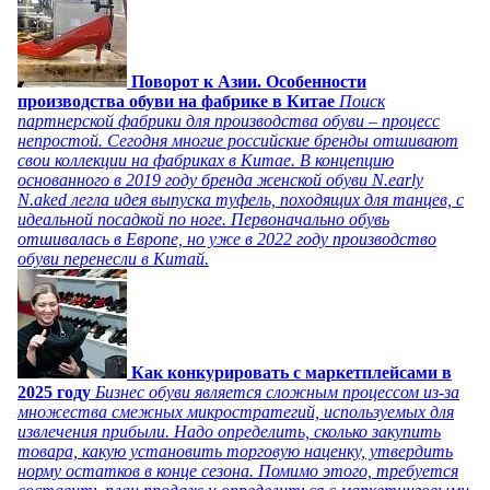
Поворот к Азии. Особенности
производства обуви на фабрике в Китае
Поиск
партнерской фабрики для производства обуви – процесс
непростой. Сегодня многие российские бренды отшивают
свои коллекции на фабриках в Китае. В концепцию
основанного в 2019 году бренда женской обуви N.early
N.aked легла идея выпуска туфель, походящих для танцев, с
идеальной посадкой по ноге. Первоначально обувь
отшивалась в Европе, но уже в 2022 году производство
обуви перенесли в Китай.
Как конкурировать с маркетплейсами в
2025 году
Бизнес обуви является сложным процессом из-за
множества смежных микростратегий, используемых для
извлечения прибыли. Надо определить, сколько закупить
товара, какую установить торговую наценку, утвердить
норму остатков в конце сезона. Помимо этого, требуется