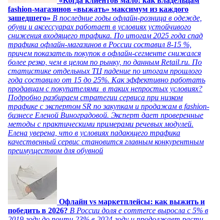
«Когда клиентов мало: как владельцам
fashion-магазинов «выжать» максимум из каждого
зашедшего»
В последние годы офлайн-розница в одежде,
обуви и аксессуарах работает в условиях устойчивого
снижения входящего трафика. По итогам 2025 года спад
трафика офлайн-магазинов в России составил 8-15 %,
причем показатель покупок в офлайн-сегменте снижался
более резко, чем в целом по рынку, по данным Retail.ru. По
статистике отдельных ТЦ падение по итогам прошлого
года составило от 15 до 25%. Как эффективно работать
продавцам с покупателями в таких непростых условиях?
Подробно разбираем стратегии сервиса при низком
трафике с экспертом SR по закупкам и продажам в fashion-
бизнесе Еленой Виноградовой. Эксперт дает проверенные
методы с практическими примерами речевых модулей.
Елена уверена, что в условиях падающего трафика
качественный сервис становится главным конкурентным
преимуществом для обувной
Офлайн vs маркетплейсы: как выжить и
победить в 2026?
В России доля e commerce выросла с 5% в
2019 году до почти 23% в 2024 году и продолжает расти,