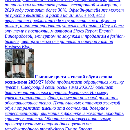
по прогнозам аналитиков рынка электронной коммерции, к
2029 году составит более 30%. Офлайн-ритейл же может
не просто выжить, а расти на 20-30% в год, если
перестанет предлагать одежду на вешалках и обувь на
полках, и начнет продавать уникальный опыт. Обсуждаем
эту тему с постоянным автором Shoes Report Еленой
Виноградовой, экспертом по закупкам и продажам в fashion-
бизнесе, автором блога для ритейла и байеров Fashion
Business Blog.
Главные цвета женской обуви сезона
осень-зима 2026/27
Мода продолжает обращаться к языку
чувств. Следующий сезон осень-зима 2026/27 обещает
быть эмоциональным и чуть задумчивым. На смену
яркости приходит глубина, на место показной роскоши -
обволакивающее тепло. Пять главных оттенков женской
обуви отражают именно эти состояния: доверие к
естественности, внимание к фактуре и желание находить
красоту в нюансах. Обратимся к профессиональному
прогнозу сезонных остромодных цветов от
международного тренд-бюро Future Snoops.