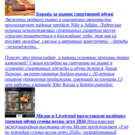
Борьба за рынок спортивной обуви
Эксперты модного рынка и аналитики-экономисты
прогнозируют падение продаж Nike и Adidas. Лидерские
позиции непотопляемых спортивных гигантов могут
серьезно пошатнуться в ближайшие годы, так как их
теснят молодые, смелые и активные конкуренты – бренды
- челленджеры.
Почему это происходит, и каковы основные причины таких
изменений? Своим взглядом на ситуацию на рынке в
сегменте спортивных одежды и обуви делится Дания
Ткачева, эксперт-практик fashion-рынка с 20-летним
опытом управления продажами, имеющий за плечами 13
лет работы в команде Nike Russia и fashion-ритейле.
Micam и Livetrend представили подборку
трендов обуви сезона весна-лето 2026
Итальянская
международная выставка обуви Micam представляет «Гид
по трендам сезона весна-лето 2026», разработанный