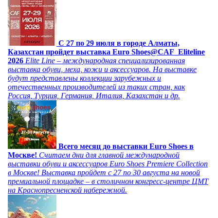
C 27 по 29 июля в городе Алматы,
Казахстан пройдет выставка Euro Shoes@CAF_Eliteline
2026
Elite Line – международная специализированная
выставка обуви, меха, кожи и аксессуаров. На выставке
будут представлены коллекции зарубежных и
отечественных производителей из таких стран, как
Россия, Турция, Германия, Италия, Казахстан и др.
Всего месяц до выставки Euro Shoes в
Москве!
Считаем дни для главной международной
выставки обуви и аксессуаров Euro Shoes Premiere Collection
в Москве! Выставка пройдет с 27 по 30 августа на новой
премиальной площадке – в столичном конгресс-центре ЦМТ
на Краснопресненской набережной.