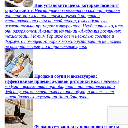
Как установить цены, которые позволят
зарабатывать
Некоторые бизнесмены до сих пор путают
понятие маржи с понятием торговой наценки и
устанавливают цены на свой товар, руководствуясь
исключительно примером конкурентов. Неудивительно, что
они разоряются! Аналитик компании «Академия розничных
технологий» Максим Горшков дает несколько советов и
формул, с помощью которых можно установить не только
не разорительные, но и прибыльные цены.
Продажи обуви и аксессуаров:
эффективные приемы деловой риторики
Какие речевые
модули - эффективны при общении с потенциальными и
действующими клиентами салонов обуви, а какие – нет,
знает бизнес-консультант Анна Бочарова.
Формируем зарплату продавцов: советы