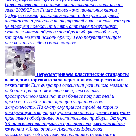
Представленная в статье часть палитры сезона осень-
зима 2026/27 от Future Snoops - эмоциональная карта
будущего сезона, которая говорит о доверии и хрупкой
честности, о равновесии, внутренней силе и тепле, которое
не требует повода. Эти пять оттенков превращают
сезонные модели обуви в своеобразный цветовой язык,
который может помочь бренду и его покупательницам
рассказать о себе и своих эмоциях.
Пересматриваем классические стандарты
освещения торгового зала через призму современных
технологий
Еще вчера при освещении розничного магазина
работал принцип: чем ярче свет, чем светлее
пространство магазина, тем больше покупателей и
продаж. Сегодня этот принцип утратил свою
актуальность. На смену ему пришел тренд на хорошо
продуманную концепцию, грамотно используемое освещение,
правильно подобранные осветительные приборы. Эксперт
SR по освещению торговых пространств, светодизайнер
компании «Точка опоры» Анастасия Ефремова
рассказывает об актуальных принципах освещения в