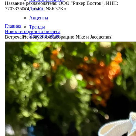
Название рекламодателя: ООО "Рикер Восток", ИНН:
7703335074, erid: LjN8K37Ko
Дизайн
Акценты
Главная
Тренды
Новости обувного бизнеса
Истории обуви
Встречайте новую коллаборацию Nike и Jacquemus!
Производство