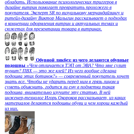
обладать. Использование психологических триггеров в
дизайне витрин помогает превратить прохожего в
покупателя. Эксперт SR по визуальному мерчандайзингу и
ритейл-дизайну Виктор Малыгин рассказывает о подходах
в концепции оформления витрин и актуальных темах и
сюжетах для презентации товара в витринах.
Обувной ликбез: из чего делаются обувные
подошвы
«Чем отличается ТЭП от ЭВА? Что мне сулит
тунит? ПВХ — это же клей? Из чего вообще сделана
подошва этих ботинок?» — современный покупатель хочет
знать все. Чтобы не ударить перед ним в грязь лицом и
суметь объяснить, годится ли ему в подметки такая
подошва, внимательно изучите эту статью. В ней
инженер-технолог Игорь Окороков рассказывает, из каких
материалов делаются подошвы обуви и чем хорош каждый
из них.