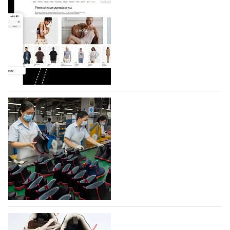
Shoes
Компания BALLINA Guangzhou Lihuang Footwear
Co., Ltd., основанная в 2011 году и расположенная в
Гуанчжоу, столице моды Китая, является
профессиональной обувной компанией,
объединяющей разработку, производство и…
07.08.2026
585
На платформе Lamoda - новый раздел и
условия продвижения локальных
дизайнерских марок
Российский маркетплейс Lamoda решил обновить
раздел для продажи продукции локальных
дизайнерских марок одежды, обуви и аксессуаров.
Бренды также получат маркетинговую…
06.08.2026
764
Объем мирового производства обуви в