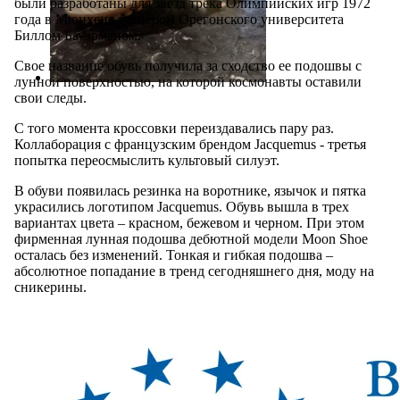
были разработаны для звезд трека Олимпийских игр 1972
года в Мюнхене тренером Орегонского университета
Биллом Бауэрманом.
Свое название обувь получила за сходство ее подошвы с
лунной поверхностью, на которой космонавты оставили
свои следы.
С того момента кроссовки переиздавались пару раз.
Коллаборация с французским брендом Jacquemus - третья
попытка переосмыслить культовый силуэт.
В обуви появилась резинка на воротнике, язычок и пятка
украсились логотипом Jacquemus. Обувь вышла в трех
вариантах цвета – красном, бежевом и черном. При этом
фирменная лунная подошва дебютной модели Moon Shoe
осталась без изменений. Тонкая и гибкая подошва –
абсолютное попадание в тренд сегодняшнего дня, моду на
сникерины.