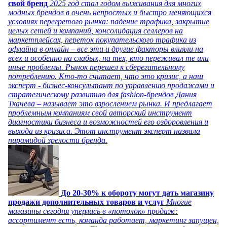
свой бренд
2025 год стал годом выживания для многих
модных брендов в очень непростых и быстро меняющихся
условиях перегретого рынка: падение трафика, закрытие
целых сетей и компаний, консолидация селлеров на
маркетплейсах, переток покупательского трафика из
офлайна в онлайн – все эти и другие факторы влияли на
всех и особенно на слабых, на тех, кто переживал те или
иные проблемы. Рынок перешел к сберегательному
потреблению. Кто-то считает, что это кризис, а наш
эксперт - бизнес-консультант по управлению продажами и
стратегическому развитию для fashion-брендов Дания
Ткачева – называет это взрослением рынка. И предлагает
проблемным компаниям свой авторский инструмент
диагностики бизнеса и возможностей его оздоровления и
выхода из кризиса. Этот инструмент эксперт назвала
пирамидой зрелости бренда.
До 20-30% к обороту могут дать магазину
продажи дополнительных товаров и услуг
Многие
магазины сегодня уперлись в «потолок» продаж:
ассортимент есть, команда работает, маркетинг запущен,