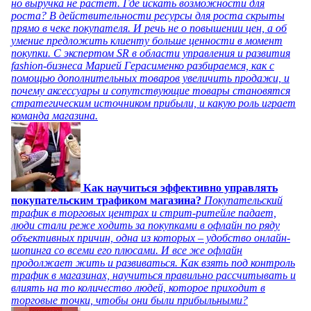
но выручка не растет. Где искать возможности для
роста? В действительности ресурсы для роста скрыты
прямо в чеке покупателя. И речь не о повышении цен, а об
умение предложить клиенту больше ценности в момент
покупки. С экспертом SR в области управления и развития
fashion-бизнеса Марией Герасименко разбираемся, как с
помощью дополнительных товаров увеличить продажи, и
почему аксессуары и сопутствующие товары становятся
стратегическим источником прибыли, и какую роль играет
команда магазина.
Как научиться эффективно управлять
покупательским трафиком магазина?
Покупательский
трафик в торговых центрах и стрит-ритейле падает,
люди стали реже ходить за покупками в офлайн по ряду
объективных причин, одна из которых – удобство онлайн-
шопинга со всеми его плюсами. И все же офлайн
продолжает жить и развиваться. Как взять под контроль
трафик в магазинах, научиться правильно рассчитывать и
влиять на то количество людей, которое приходит в
торговые точки, чтобы они были прибыльными?