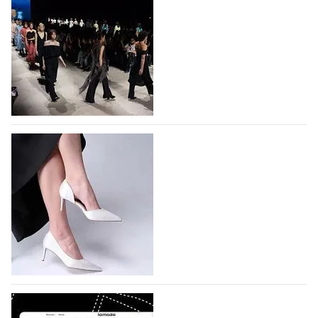
На участие в Московской неделе моды
подано 1047 заявок
На участие в седьмой Московской неделе моды,
которая пройдет в российской столице с 26 сентября
по 1 октября, уже подано 1047 заявок. Примерно
половину из них (494) прислали дизайнеры,
коллекции которых не были представлены в…
07.08.2026
722
BALLINA представит свои новинки на Euro