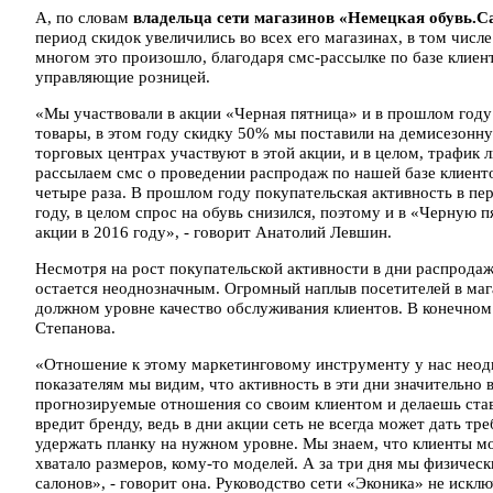
А, по словам
владельца сети магазинов «Немецкая обувь.Ca
период скидок увеличились во всех его магазинах, в том числ
многом это произошло, благодаря смс-рассылке по базе клиен
управляющие розницей.
«Мы участвовали в акции «Черная пятница» и в прошлом году
товары, в этом году скидку 50% мы поставили на демисезонн
торговых центрах участвуют в этой акции, и в целом, трафик 
рассылаем смс о проведении распродаж по нашей базе клиент
четыре раза. В прошлом году покупательская активность в п
году, в целом спрос на обувь снизился, поэтому и в «Черную
акции в 2016 году», - говорит Анатолий Левшин.
Несмотря на рост покупательской активности в дни распрода
остается неоднозначным. Огромный наплыв посетителей в мага
должном уровне качество обслуживания клиентов. В конечном 
Степанова.
«Отношение к этому маркетинговому инструменту у нас неодн
показателям мы видим, что активность в эти дни значительно 
прогнозируемые отношения со своим клиентом и делаешь ставк
вредит бренду, ведь в дни акции сеть не всегда может дать 
удержать планку на нужном уровне. Мы знаем, что клиенты мо
хватало размеров, кому-то моделей. А за три дня мы физическ
салонов», - говорит она. Руководство сети «Эконика» не иск