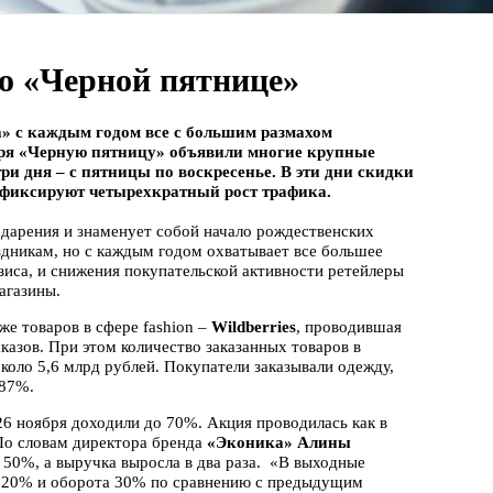
о «Черной пятнице»
 с каждым годом все с большим размахом
ября «Черную пятницу» объявили многие крупные
ри дня – с пятницы по воскресенье. В эти дни скидки
ы фиксируют четырехкратный рост трафика.
одарения и знаменует собой начало рождественских
здникам, но с каждым годом охватывает все большее
зиса, и снижения покупательской активности ретейлеры
агазины.
е товаров в сфере fashion –
Wildberries
, проводившая
аказов. При этом количество заказанных товаров в
коло 5,6 млрд рублей. Покупатели заказывали одежду,
 87%.
 26 ноября доходили до 70%. Акция проводилась как в
По словам директора бренда
«Эконика» Алины
 50%, а выручка выросла в два раза. «В выходные
ка 20% и оборота 30% по сравнению с предыдущим