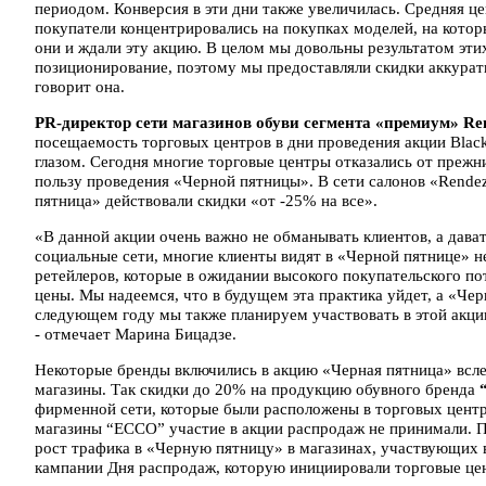
периодом. Конверсия в эти дни также увеличилась. Средняя цен
покупатели концентрировались на покупках моделей, на котор
они и ждали эту акцию. В целом мы довольны результатом этих
позиционирование, поэтому мы предоставляли скидки аккуратно
говорит она.
PR-директор сети магазинов обуви сегмента «премиум» R
посещаемость торговых центров в дни проведения акции Blac
глазом. Сегодня многие торговые центры отказались от преж
пользу проведения «Черной пятницы». В сети салонов «Rendez
пятница» действовали скидки «от -25% на все».
«В данной акции очень важно не обманывать клиентов, а дава
социальные сети, многие клиенты видят в «Черной пятнице» 
ретейлеров, которые в ожидании высокого покупательского п
цены. Мы надеемся, что в будущем эта практика уйдет, а «Чер
следующем году мы также планируем участвовать в этой акции,
- отмечает Марина Бицадзе.
Некоторые бренды включились в акцию «Черная пятница» всле
магазины. Так скидки до 20% на продукцию обувного бренда
фирменной сети, которые были расположены в торговых цент
магазины “ECCO” участие в акции распродаж не принимали. Пр
рост трафика в «Черную пятницу» в магазинах, участвующих 
кампании Дня распродаж, которую инициировали торговые це