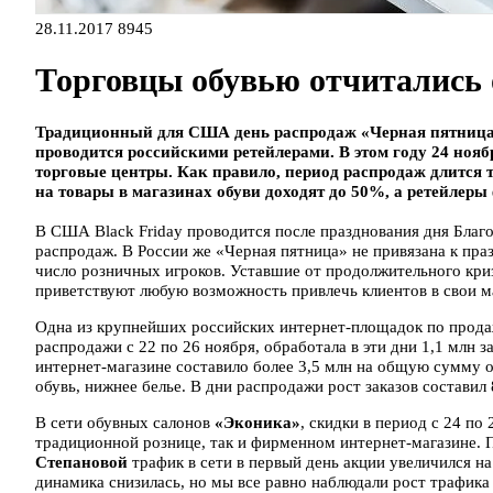
28.11.2017
8945
Торговцы обувью отчитались 
Традиционный для США день распродаж «Черная пятница»
проводится российскими ретейлерами. В этом году 24 но
торговые центры. Как правило, период распродаж длится т
на товары в магазинах обуви доходят до 50%, а ретейлер
В США Black Friday проводится после празднования дня Благ
распродаж. В России же «Черная пятница» не привязана к пра
число розничных игроков. Уставшие от продолжительного кри
приветствуют любую возможность привлечь клиентов в свои м
Одна из крупнейших российских интернет-площадок по продаж
распродажи с 22 по 26 ноября, обработала в эти дни 1,1 млн з
интернет-магазине составило более 3,5 млн на общую сумму о
обувь, нижнее белье. В дни распродажи рост заказов составил
В сети обувных салонов
«Эконика»
, скидки в период с 24 по
традиционной рознице, так и фирменном интернет-магазине. 
Степановой
трафик в сети в первый день акции увеличился на
динамика снизилась, но мы все равно наблюдали рост трафи