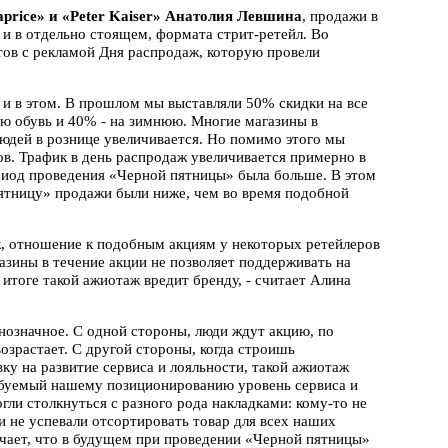
price» и «Peter Kaiser» Анатолия Левшина
, продажи в
е и в отдельно стоящем, формата стрит-ретейл. Во
тов с рекламой Дня распродаж, которую провели
 и в этом. В прошлом мы выставляли 50% скидки на все
ую обувь и 40% - на зимнюю. Многие магазины в
людей в рознице увеличивается. Но помимо этого мы
ов. Трафик в день распродаж увеличивается примерно в
ериод проведения «Черной пятницы» была больше. В этом
 пятницу» продажи были ниже, чем во время подобной
ж, отношение к подобным акциям у некоторых ретейлеров
зины в течение акции не позволяет поддерживать на
итоге такой ажиотаж вредит бренду, - считает Алина
означное. С одной стороны, люди ждут акцию, по
возрастает. С другой стороны, когда строишь
у на развитие сервиса и лояльности, такой ажиотаж
требуемый нашему позиционированию уровень сервиса и
гли столкнуться с разного рода накладками: кому-то не
и не успевали отсортировать товар для всех наших
лючает, что в будущем при проведении «Черной пятницы»