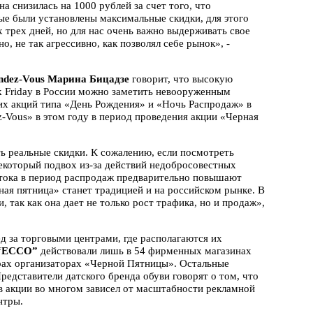
а снизилась на 1000 рублей за счет того, что
ые были установлены максимальные скидки, для этого
 трех дней, но для нас очень важно выдерживать свое
, не так агрессивно, как позволял себе рынок», -
endez-Vous Марина Бицадзе
говорит, что высокую
k Friday в России можно заметить невооруженным
них акций типа «День Рождения» и «Ночь Распродаж» в
-Vous» в этом году в период проведения акции «Черная
ть реальные скидки. К сожалению, если посмотреть
некоторый подвох из-за действий недобросовестных
отока в период распродаж предварительно повышают
ная пятница» станет традицией и на российском рынке. В
 так как она дает не только рост трафика, но и продаж»,
д за торговыми центрами, где располагаются их
“ЕССО”
действовали лишь в 54 фирменных магазинах
рах организаторах «Черной Пятницы». Остальные
едставители датского бренда обуви говорят о том, что
в акции во многом зависел от масштабности рекламной
нтры.